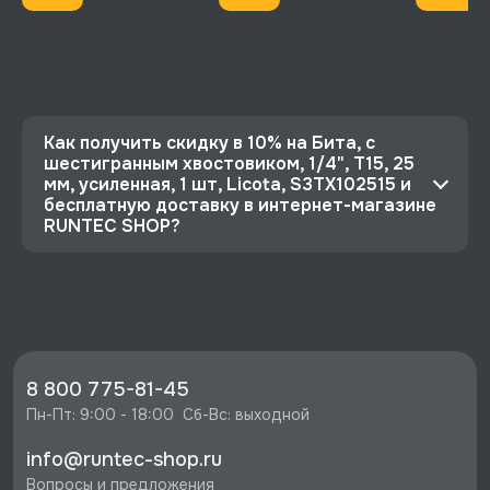
Как получить скидку в 10% на Бита, с
шестигранным хвостовиком, 1/4", T15, 25
мм, усиленная, 1 шт, Licota, S3TX102515 и
бесплатную доставку в интернет-магазине
RUNTEC SHOP?
⭐️ Зарегистрируйтесь на сайте и получите
скидку 10%
🔥 Цена Бита, с шестигранным хвостовиком,
1/4", T15, 25 мм, усиленная, 1 шт, Licota,
S3TX102515 со скидкой - 73 руб.
8 800 775-81-45
⚡️ Бесплатная доставка в Москве, Санкт-
Пн-Пт: 9:00 - 18:00  Сб-Вс: выходной
Петербурге и по РФ, если она меньше 10%
info@runtec-shop.ru
стоимости заказа.
Вопросы и предложения