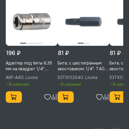
196 ₽
81 ₽
81 ₽
Адаптер под биты 6,35
Бита, с шестигранным
Бита, с 
мм на квадрат 1/4",
хвостовиком, 1/4", T40,
хвостовик
Licota, ASP-A40
25 мм, усиленная, 1 шт,
25 мм, ус
ASP-A40, Licota
S3TX102540, Licota
S3TX10253
Licota, S3TX102540
Licota, S
В наличии
В наличии
В налич