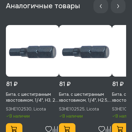
81 ₽
81 ₽
81 ₽
Бита, с шестигранным
Бита, с шестигранным
Бита, с 
хвостовиком, 1/4", H3, 25
хвостовиком, 1/4", H2.5,
хвостовик
мм, усиленная, 1 шт,
25 мм, усиленная, 1 шт,
мм, усиле
S3HE102530, Licota
S3HE102525, Licota
S3HE1025
Licota, S3HE102530
Licota, S3HE102525
Licota, 
В наличии
В наличии
В налич