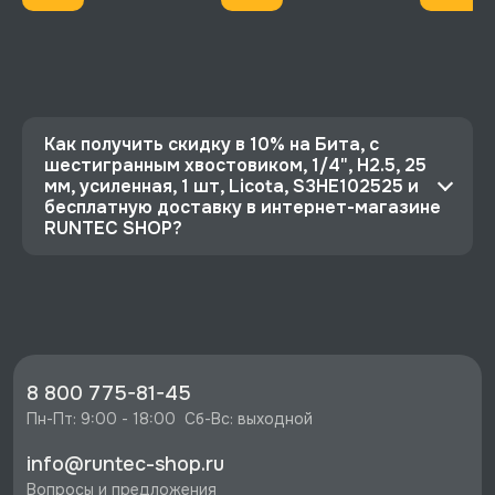
Как получить скидку в 10% на Бита, с
шестигранным хвостовиком, 1/4", H2.5, 25
мм, усиленная, 1 шт, Licota, S3HE102525 и
бесплатную доставку в интернет-магазине
RUNTEC SHOP?
⭐️ Зарегистрируйтесь на сайте и получите
скидку 10%
🔥 Цена Бита, с шестигранным хвостовиком,
1/4", H2.5, 25 мм, усиленная, 1 шт, Licota,
S3HE102525 со скидкой - 73 руб.
8 800 775-81-45
⚡️ Бесплатная доставка в Москве, Санкт-
Пн-Пт: 9:00 - 18:00  Сб-Вс: выходной
Петербурге и по РФ, если она меньше 10%
info@runtec-shop.ru
стоимости заказа.
Вопросы и предложения