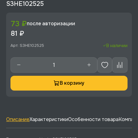
S3HE102525
73 ₽
после авторизации
81 ₽
Арт: S3HE102525
В наличии
В корзину
Описание
Характеристики
Особенности товара
Комплек