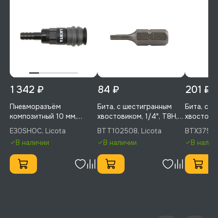
1 342 ₽
84 ₽
201 ₽
Пневморазъём
Бита, с шестигранным
Бита, с 
композитный 10 мм,
хвостовиком, 1/4", T8H,
хвостовик
Licota, E30SHOC
25 мм, 1 шт, Licota,
75 мм, 1 ш
E30SHOC, Licota
BTT102508, Licota
BTX37540
BTT102508
BTX3754
В наличии
В наличии
В налич