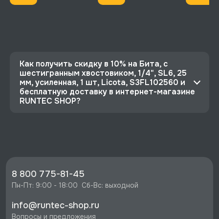
Как получить скидку в 10% на Бита, с
шестигранным хвостовиком, 1/4", SL6, 25
мм, усиленная, 1 шт, Licota, S3FL102560 и
бесплатную доставку в интернет-магазине
RUNTEC SHOP?
⭐️ Зарегистрируйтесь на сайте и получите
скидку 10%
🔥 Цена Бита, с шестигранным хвостовиком,
1/4", SL6, 25 мм, усиленная, 1 шт, Licota,
S3FL102560 со скидкой - 73 руб.
8 800 775-81-45
⚡️ Бесплатная доставка в Москве, Санкт-
Пн-Пт: 9:00 - 18:00  Сб-Вс: выходной
Петербурге и по РФ, если она меньше 10%
info@runtec-shop.ru
стоимости заказа.
Вопросы и предложения