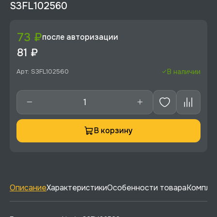
S3FL102560
73 ₽
после авторизации
81 ₽
Арт: S3FL102560
В наличии
В корзину
Описание
Характеристики
Особенности товара
Комплек