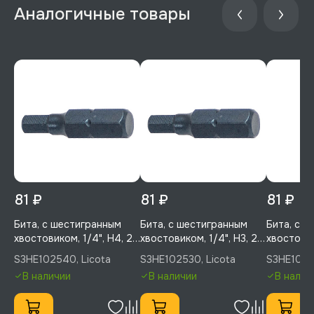
81 ₽
81 ₽
81 ₽
Бита, с шестигранным
Бита, с шестигранным
Бита, с 
хвостовиком, 1/4", H4, 25
хвостовиком, 1/4", H3, 25
хвостовик
мм, усиленная, 1 шт,
мм, усиленная, 1 шт,
25 мм, ус
S3HE102540, Licota
S3HE102530, Licota
S3HE10252
Licota, S3HE102540
Licota, S3HE102530
Licota, S
В наличии
В наличии
В налич