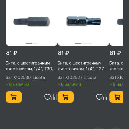
81 ₽
81 ₽
81 ₽
Бита, с шестигранным
Бита, с шестигранным
Бита, с 
хвостовиком, 1/4", T30,
хвостовиком, 1/4", T27,
хвостовик
25 мм, усиленная, 1 шт,
25 мм, усиленная, 1 шт,
25 мм, ус
S3TX102530, Licota
S3TX102527, Licota
S3TX10252
Licota, S3TX102530
Licota, S3TX102527
Licota, S
В наличии
В наличии
В налич