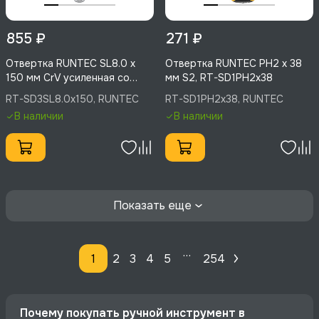
855 ₽
271 ₽
Отвертка RUNTEC SL8.0 x
Отвертка RUNTEC PH2 x 38
150 мм CrV усиленная со
мм S2, RT-SD1PH2x38
сквозным стержнем, RT-
RT-SD3SL8.0x150, RUNTEC
RT-SD1PH2x38, RUNTEC
SD3SL8.0x150
В наличии
В наличии
Показать еще
…
1
2
3
4
5
254
Почему покупать ручной инструмент в