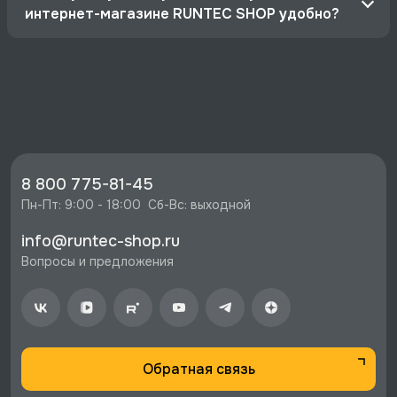
интернет-магазине RUNTEC SHOP удобно?
Официальный дистрибьютор RUNTEC, гарантия
2 года.
Цена: от 21 руб.
Быстрая доставка в Москве, Санкт-
Петербурге и по РФ.
8 800 775-81-45
Скидки, экспертная поддержка, сервисные
Пн-Пт: 9:00 - 18:00  Сб-Вс: выходной
центры.
Выгодные условия для партнеров.
info@runtec-shop.ru
Вопросы и предложения
Обратная связь