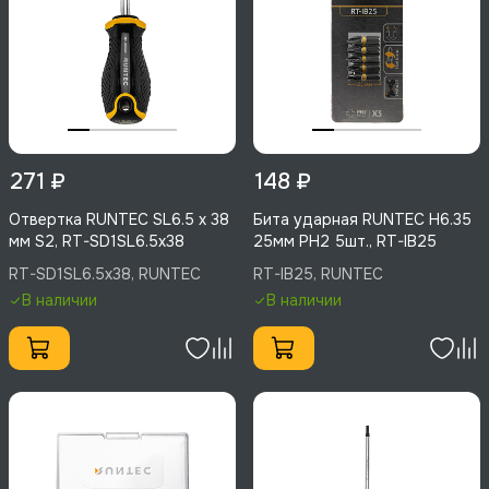
271 ₽
148 ₽
Отвертка RUNTEC SL6.5 x 38
Бита ударная RUNTEC H6.35
мм S2, RT-SD1SL6.5x38
25мм PH2 5шт., RT-IB25
RT-SD1SL6.5x38, RUNTEC
RT-IB25, RUNTEC
В наличии
В наличии