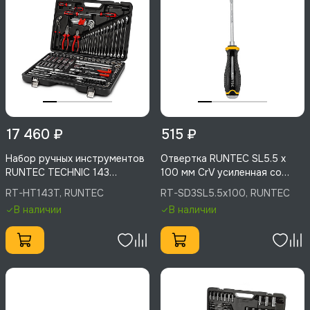
17 460 ₽
515 ₽
Набор ручных инструментов
Отвертка RUNTEC SL5.5 x
RUNTEC TECHNIC 143
100 мм CrV усиленная со
предмета 1/2", 1/4", RT-
сквозным стержнем, RT-
RT-HT143T, RUNTEC
RT-SD3SL5.5x100, RUNTEC
HT143T
SD3SL5.5x100
В наличии
В наличии