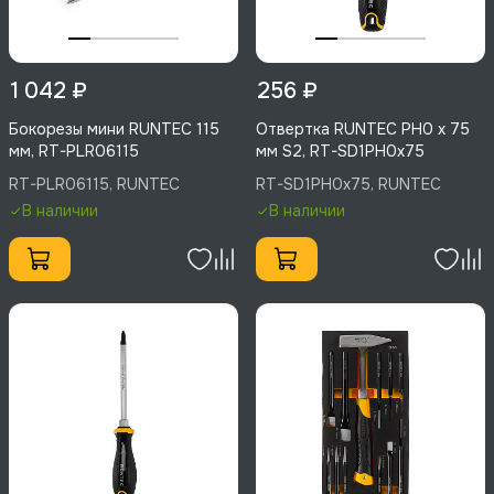
1 042 ₽
256 ₽
Бокорезы мини RUNTEC 115
Отвертка RUNTEC PH0 x 75
мм, RT-PLR06115
мм S2, RT-SD1PH0x75
RT-PLR06115, RUNTEC
RT-SD1PH0x75, RUNTEC
В наличии
В наличии