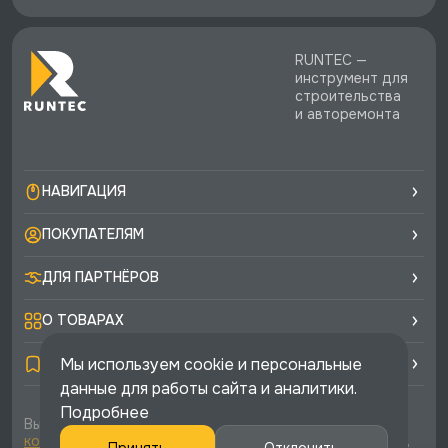
RUNTEC —
инструмент для
строительства
и авторемонта
НАВИГАЦИЯ
ПОКУПАТЕЛЯМ
ДЛЯ ПАРТНЁРОВ
О ТОВАРАХ
Мы используем cookie и персональные
ПОЛЕЗНАЯ ИНФОРМАЦИЯ
данные для работы сайта и аналитики.
Подробнее
Вы соглашаетесь с условиями
политики
конфиденциальности
и
публичной оферты
каждый раз,