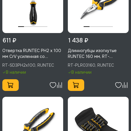
611 ₽
1 438 ₽
Отвертка RUNTEC PH2 x 100
Длинногубцы изогнутые
мм CrV усиленная со
RUNTEC 160 мм, RT-
сквозным стержнем, RT-
PLR03160
RT-SD3PH2x100, RUNTEC
RT-PLR03160, RUNTEC
SD3PH2x100
В наличии
В наличии