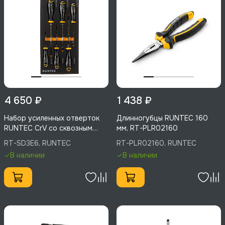
4 650 ₽
1 438 ₽
Набор усиленных отверток
Длинногубцы RUNTEC 160
RUNTEC CrV со сквозным
мм, RT-PLR02160
стержнем в ложементе EVA,
RT-SD3E6, RUNTEC
RT-PLR02160, RUNTEC
6 предметов, RT-SD3E6
В наличии
В наличии