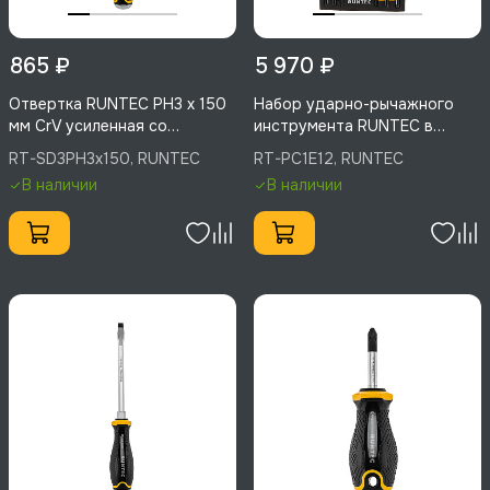
865 ₽
5 970 ₽
Отвертка RUNTEC PH3 x 150
Набор ударно-рычажного
мм CrV усиленная со
инструмента RUNTEC в
сквозным стержнем, RT-
ложементе EVA, 12
RT-SD3PH3x150, RUNTEC
RT-PC1E12, RUNTEC
SD3PH3x150
предметов, RT-PC1E12
В наличии
В наличии