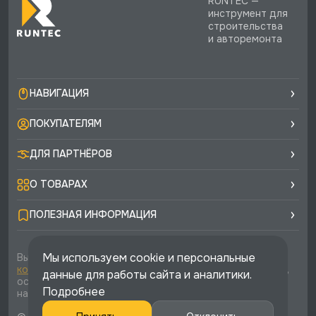
RUNTEC —
инструмент для
строительства
и авторемонта
НАВИГАЦИЯ
ПОКУПАТЕЛЯМ
ДЛЯ ПАРТНЁРОВ
О ТОВАРАХ
ПОЛЕЗНАЯ ИНФОРМАЦИЯ
Мы используем cookie и персональные
Вы соглашаетесь с условиями
политики
конфиденциальности
и
публичной оферты
каждый раз,
данные для работы сайта и аналитики.
оставляя свои данные в любой форме обратной связи
Подробнее
на сайте runtec-shop.ru