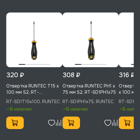
320 ₽
308 ₽
316 ₽
Отвертка RUNTEC T15 x
Отвертка RUNTEC PH1 x
Отвертка
100 мм S2, RT-
75 мм S2, RT-SD1PH1x75
x 100 мм 
SD1T15x100
SD1SL5.5
RT-SD1T15x100, RUNTEC
RT-SD1PH1x75, RUNTEC
RT-SD1SL
RUNTEC
В наличии
В наличии
В налич