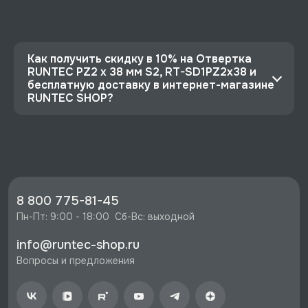
Как получить скидку в 10% на Отвертка
RUNTEC PZ2 x 38 мм S2, RT-SD1PZ2x38 и
бесплатную доставку в интернет-магазине
RUNTEC SHOP?
⭐️ Зарегистрируйтесь на сайте и получите
скидку 10%
🔥 Цена Отвертка RUNTEC PZ2 x 38 мм S2, RT-
SD1PZ2x38 со скидкой - 244 руб.
⚡️ Бесплатная доставка в Москве, Санкт-
8 800 775-81-45
Петербурге и по РФ, если она меньше 10%
Пн-Пт: 9:00 - 18:00  Сб-Вс: выходной
стоимости заказа.
info@runtec-shop.ru
♥️ Наличие товаров, Программа лояльности,
Вопросы и предложения
экспертная поддержка.