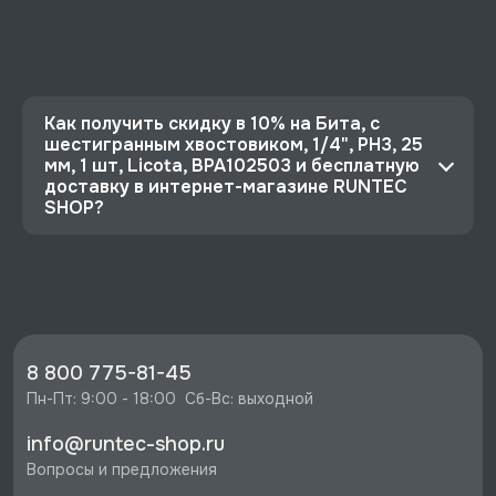
Как получить скидку в 10% на Бита, с
шестигранным хвостовиком, 1/4", PH3, 25
мм, 1 шт, Licota, BPA102503 и бесплатную
доставку в интернет-магазине RUNTEC
SHOP?
⭐️ Зарегистрируйтесь на сайте и получите
скидку 10%
🔥 Цена Бита, с шестигранным хвостовиком,
1/4", PH3, 25 мм, 1 шт, Licota, BPA102503 со
скидкой - 71 руб.
8 800 775-81-45
⚡️ Бесплатная доставка в Москве, Санкт-
Пн-Пт: 9:00 - 18:00  Сб-Вс: выходной
Петербурге и по РФ, если она меньше 10%
info@runtec-shop.ru
стоимости заказа.
Вопросы и предложения
♥️ Наличие товаров, Программа лояльности,