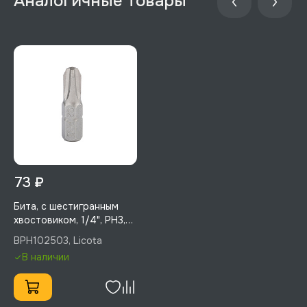
73 ₽
Бита, с шестигранным
хвостовиком, 1/4", PH3,
25 мм, 1 шт, Licota,
BPH102503, Licota
BPH102503
В наличии