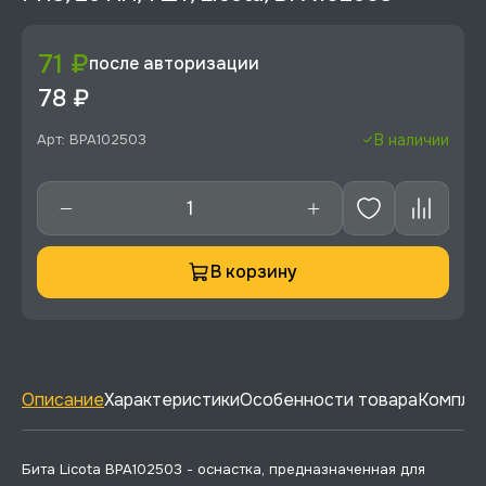
71 ₽
после авторизации
78 ₽
Арт: BPA102503
В наличии
В корзину
Описание
Характеристики
Особенности товара
Комплек
Бита Licota BPA102503 - оснастка, предназначенная для