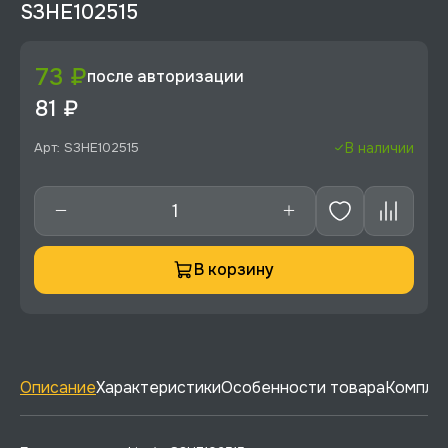
S3HE102515
73 ₽
после авторизации
81 ₽
Арт: S3HE102515
В наличии
В корзину
Описание
Характеристики
Особенности товара
Комплек