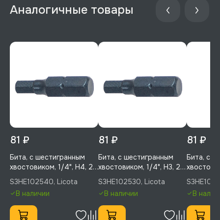
81 ₽
81 ₽
81 ₽
Бита, с шестигранным
Бита, с шестигранным
Бита, с 
хвостовиком, 1/4", H4, 25
хвостовиком, 1/4", H3, 25
хвостовик
мм, усиленная, 1 шт,
мм, усиленная, 1 шт,
25 мм, ус
S3HE102540, Licota
S3HE102530, Licota
S3HE10252
Licota, S3HE102540
Licota, S3HE102530
Licota, S
В наличии
В наличии
В налич