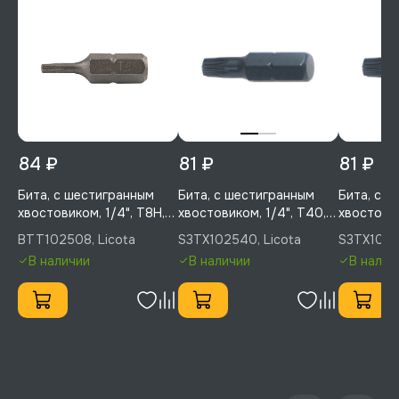
84 ₽
81 ₽
81 ₽
Бита, с шестигранным
Бита, с шестигранным
Бита, с 
хвостовиком, 1/4", T8H,
хвостовиком, 1/4", T40,
хвостовик
25 мм, 1 шт, Licota,
25 мм, усиленная, 1 шт,
25 мм, ус
BTT102508, Licota
S3TX102540, Licota
S3TX10253
BTT102508
Licota, S3TX102540
Licota, S
В наличии
В наличии
В налич