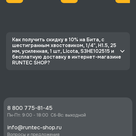
Как получить скидку в 10% на Бита, с
шестигранным хвостовиком, 1/4", H1.5, 25
мм, усиленная, 1 шт, Licota, S3HE102515 и
бесплатную доставку в интернет-магазине
RUNTEC SHOP?
⭐️ Зарегистрируйтесь на сайте и получите
скидку 10%
🔥 Цена Бита, с шестигранным хвостовиком,
1/4", H1.5, 25 мм, усиленная, 1 шт, Licota,
S3HE102515 со скидкой - 73 руб.
8 800 775-81-45
⚡️ Бесплатная доставка в Москве, Санкт-
Пн-Пт: 9:00 - 18:00  Сб-Вс: выходной
Петербурге и по РФ, если она меньше 10%
info@runtec-shop.ru
стоимости заказа.
Вопросы и предложения