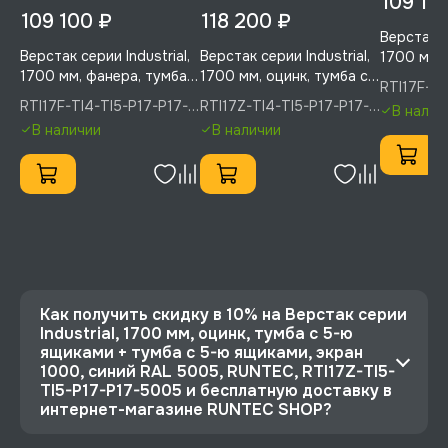
109 10
109 100 ₽
118 200 ₽
Верстак се
Верстак серии Industrial,
Верстак серии Industrial,
1700 мм, 
1700 мм, фанера, тумба с
1700 мм, оцинк, тумба с
4-мя ящи
RTI17F-TI
4-мя ящиками + тумба с
4-мя ящиками + тумба с
5-ю ящик
5005, RU
RTI17F-TI4-TI5-P17-P17-
RTI17Z-TI4-TI5-P17-P17-
В налич
5-ю ящиками, экран
5-ю ящиками, экран
1000, си
5005(7035), RUNTEC
5005(7035), RUNTEC
В наличии
В наличии
1000, синий (светло-
1000, синий (светло-
RUNTEC, R
серый), RUNTEC, RTI17F-
серый) R, RUNTEC,
P17-P17-
TI4-TI5-P17-P17-
RTI17Z-TI4-TI5-P17-P17-
5005(7035)
5005(7035)
Как получить скидку в 10% на Верстак серии
Industrial, 1700 мм, оцинк, тумба с 5-ю
ящиками + тумба с 5-ю ящиками, экран
1000, синий RAL 5005, RUNTEC, RTI17Z-TI5-
TI5-P17-P17-5005 и бесплатную доставку в
интернет-магазине RUNTEC SHOP?
⭐️ Зарегистрируйтесь на сайте и получите