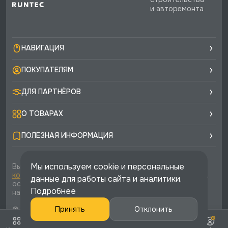
и авторемонта
НАВИГАЦИЯ
ПОКУПАТЕЛЯМ
ДЛЯ ПАРТНЁРОВ
О ТОВАРАХ
ПОЛЕЗНАЯ ИНФОРМАЦИЯ
Мы используем cookie и персональные
Вы соглашаетесь с условиями
политики
конфиденциальности
и
публичной оферты
каждый раз,
данные для работы сайта и аналитики.
оставляя свои данные в любой форме обратной связи
Подробнее
на сайте runtec-shop.ru
© 2026 «Runtec», официальный интернет-магазин. Все
Принять
Отклонить
права защищены