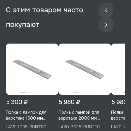
С этим товаром часто
покупают
5 300 ₽
5 980 ₽
5 980 
Полка с лампой для
Полка с лампой для
Полка с 
верстака 1600 мм
верстака 2000 мм
верстака
(светло-серый), RUNTEC,
(светло-серый), RUNTEC,
RUNTEC, 
LA16-7035, RUNTEC
LA20-7035, RUNTEC
LA20-701
LA16-7035
LA20-7035