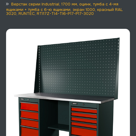
Верстак серии Industrial, 1700 мм, оцинк, тумба с 4-мя
ящиками + тумба с 6-ю ящиками, экран 1000, красный RAL
3020, RUNTEC, RTI17Z-TI4-TI6-P17-P17-3020