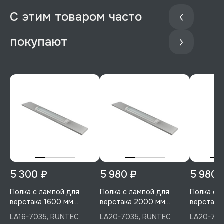
С этим товаром часто
покупают
5 300 ₽
5 980 ₽
5 980 
Полка с лампой для
Полка с лампой для
Полка с 
верстака 1600 мм
верстака 2000 мм
верстака
(светло-серый), RUNTEC,
(светло-серый), RUNTEC,
RUNTEC, 
LA16-7035, RUNTEC
LA20-7035, RUNTEC
LA20-701
LA16-7035
LA20-7035