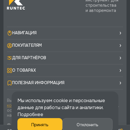
строительства
и авторемонта
НАВИГАЦИЯ
ПОКУПАТЕЛЯМ
ДЛЯ ПАРТНЁРОВ
О ТОВАРАХ
ПОЛЕЗНАЯ ИНФОРМАЦИЯ
Мы используем cookie и персональные
Вы соглашаетесь с условиями
политики
конфиденциальности
и
публичной оферты
каждый раз,
данные для работы сайта и аналитики.
оставляя свои данные в любой форме обратной связи
Подробнее
на сайте runtec-shop.ru
© 2026 «Runtec», официальный интернет-магазин. Все
Принять
Отклонить
права защищены