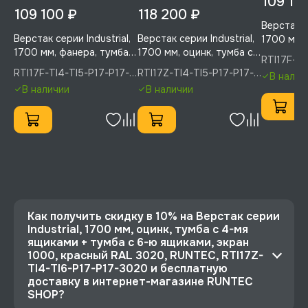
109 10
109 100 ₽
118 200 ₽
Верстак се
Верстак серии Industrial,
Верстак серии Industrial,
1700 мм, 
1700 мм, фанера, тумба с
1700 мм, оцинк, тумба с
4-мя ящи
RTI17F-TI
4-мя ящиками + тумба с
4-мя ящиками + тумба с
5-ю ящик
5005, RU
RTI17F-TI4-TI5-P17-P17-
RTI17Z-TI4-TI5-P17-P17-
В налич
5-ю ящиками, экран
5-ю ящиками, экран
1000, си
5005(7035), RUNTEC
5005(7035), RUNTEC
В наличии
В наличии
1000, синий (светло-
1000, синий (светло-
RUNTEC, R
серый), RUNTEC, RTI17F-
серый) R, RUNTEC,
P17-P17-
TI4-TI5-P17-P17-
RTI17Z-TI4-TI5-P17-P17-
5005(7035)
5005(7035)
Как получить скидку в 10% на Верстак серии
Industrial, 1700 мм, оцинк, тумба с 4-мя
ящиками + тумба с 6-ю ящиками, экран
1000, красный RAL 3020, RUNTEC, RTI17Z-
TI4-TI6-P17-P17-3020 и бесплатную
доставку в интернет-магазине RUNTEC
SHOP?