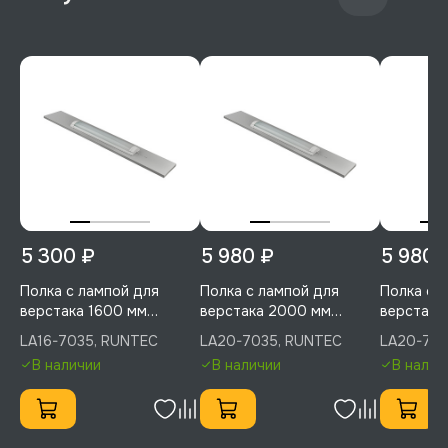
5 300 ₽
5 980 ₽
5 980 
Полка с лампой для
Полка с лампой для
Полка с 
верстака 1600 мм
верстака 2000 мм
верстака
(светло-серый), RUNTEC,
(светло-серый), RUNTEC,
RUNTEC, 
LA16-7035, RUNTEC
LA20-7035, RUNTEC
LA20-701
LA16-7035
LA20-7035
В наличии
В наличии
В налич