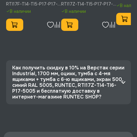
4-мя ящиками + тумба с
4-мя ящиками + тумба с
5-ю ящик
5005, RU
RTI17F-TI4-TI5-P17-P17-
RTI17Z-TI4-TI5-P17-P17-
В налич
5-ю ящиками, экран
5-ю ящиками, экран
1000, си
5005(7035), RUNTEC
5005(7035), RUNTEC
В наличии
В наличии
1000, синий (светло-
1000, синий (светло-
RUNTEC, R
серый), RUNTEC, RTI17F-
серый) R, RUNTEC,
P17-P17-
TI4-TI5-P17-P17-
RTI17Z-TI4-TI5-P17-P17-
5005(7035)
5005(7035)
Как получить скидку в 10% на Верстак серии
Industrial, 1700 мм, оцинк, тумба с 4-мя
ящиками + тумба с 6-ю ящиками, экран 500,
синий RAL 5005, RUNTEC, RTI17Z-TI4-TI6-
P17-5005 и бесплатную доставку в
интернет-магазине RUNTEC SHOP?
⭐️ Зарегистрируйтесь на сайте и получите
скидку 10%
🔥 Цена Верстак серии Industrial, 1700 мм,
оцинк, тумба с 4-мя ящиками + тумба с 6-ю