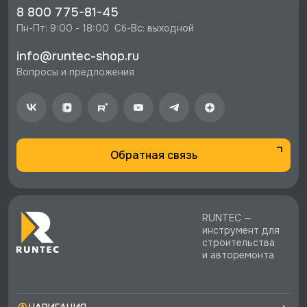
ящиками, экран 500, синий RAL 5005, RUNTEC,
8 800 775-81-45
RTI17Z-TI4-TI6-P17-5005 со скидкой - 102420
Пн-Пт: 9:00 - 18:00  Сб-Вс: выходной
руб.
info@runtec-shop.ru
⚡️ Бесплатная доставка в Москве, Санкт-
Вопросы и предложения
Петербурге и по РФ, если она меньше 10%
стоимости заказа.
♥️ Наличие товаров, Программа лояльности,
экспертная поддержка.
Обратная связь
RUNTEC —
инструмент для
строительства
и авторемонта