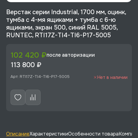
Верстак серии Industrial, 1700 мм, оцинк,
тумба с 4-мя ящиками + тумба с 6-ю
ящиками, экран 500, синий RAL 5005,
RUNTEC, RTI17Z-TI4-TI6-P17-5005
102 420 ₽
после авторизации
113 800 ₽
Арт: RTI17Z-TI4-TI6-P17-5005
Нет в наличии
Описание
Характеристики
Особенности товара
Комплек