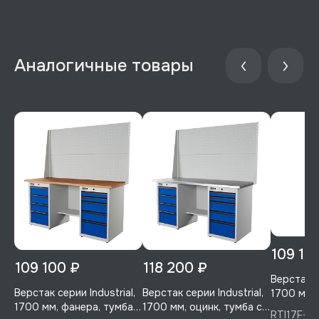
109 10
109 100 ₽
118 200 ₽
Верстак се
Верстак серии Industrial,
Верстак серии Industrial,
1700 мм, 
1700 мм, фанера, тумба с
1700 мм, оцинк, тумба с
4-мя ящи
RTI17F-TI