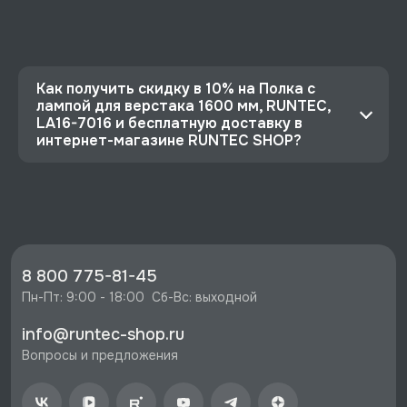
Как получить скидку в 10% на Полка с
лампой для верстака 1600 мм, RUNTEC,
LA16-7016 и бесплатную доставку в
интернет-магазине RUNTEC SHOP?
⭐️ Зарегистрируйтесь на сайте и получите
скидку 10%
🔥 Цена Полка с лампой для верстака 1600 мм,
RUNTEC, LA16-7016 со скидкой - 4770 руб.
⚡️ Бесплатная доставка в Москве, Санкт-
8 800 775-81-45
Петербурге и по РФ, если она меньше 10%
Пн-Пт: 9:00 - 18:00  Сб-Вс: выходной
стоимости заказа.
info@runtec-shop.ru
♥️ Наличие товаров, Программа лояльности,
Вопросы и предложения
экспертная поддержка.