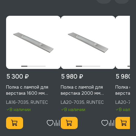
5 300 ₽
5 980 ₽
5 980 
Полка с лампой для
Полка с лампой для
Полка с 
верстака 1600 мм
верстака 2000 мм
верстака
(светло-серый), RUNTEC,
(светло-серый), RUNTEC,
RUNTEC, 
LA16-7035, RUNTEC
LA20-7035, RUNTEC
LA20-701
LA16-7035
LA20-7035
В наличии
В наличии
В налич