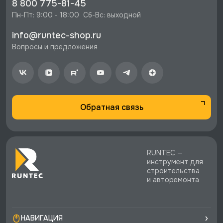
8 800 775-81-45
⚡️ Бесплатная доставка в Москве, Санкт-
Пн-Пт: 9:00 - 18:00  Сб-Вс: выходной
Петербурге и по РФ, если она меньше 10%
info@runtec-shop.ru
стоимости заказа.
Вопросы и предложения
♥️ Наличие товаров, Программа лояльности,
экспертная поддержка.
Обратная связь
RUNTEC —
инструмент для
строительства
и авторемонта
НАВИГАЦИЯ