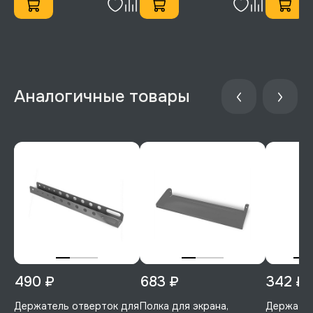
490 ₽
683 ₽
342 ₽
Держатель отверток для
Полка для экрана,
Держател