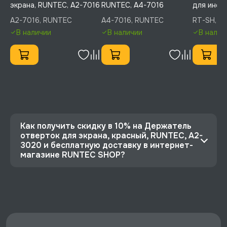
экрана, RUNTEC, A2-7016
RUNTEC, A4-7016
для инст
телег (се
A2-7016, RUNTEC
A4-7016, RUNTEC
RT-SH, R
RUNTEC, 
В наличии
В наличии
В налич
Как получить скидку в 10% на Держатель
отверток для экрана, красный, RUNTEC, A2-
3020 и бесплатную доставку в интернет-
магазине RUNTEC SHOP?
⭐️ Зарегистрируйтесь на сайте и получите
скидку 10%
🔥 Цена Держатель отверток для экрана,
красный, RUNTEC, A2-3020 со скидкой - 441
руб.