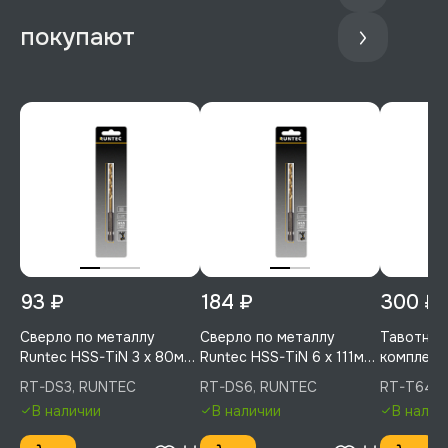
покупают
93 ₽
184 ₽
300 ₽
Сверло по металлу
Сверло по металлу
Тавотниц
Runtec HSS-TiN 3 x 80мм
Runtec HSS-TiN 6 x 111мм
комплект 
HEX 1/4", RT-DS3
HEX 1/4", RT-DS6
RUNTEC, 
RT-DS3, RUNTEC
RT-DS6, RUNTEC
RT-T645,
В наличии
В наличии
В налич