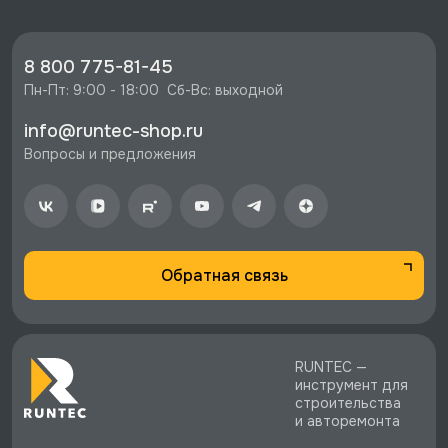
Быстрая доставка в Москве, Санкт-
Петербурге и по РФ.
8 800 775-81-45
Скидки, экспертная поддержка, сервисные
Пн-Пт: 9:00 - 18:00  Сб-Вс: выходной
центры.
Выгодные условия для партнеров.
info@runtec-shop.ru
Вопросы и предложения
Обратная связь
RUNTEC —
инструмент для
строительства
и авторемонта