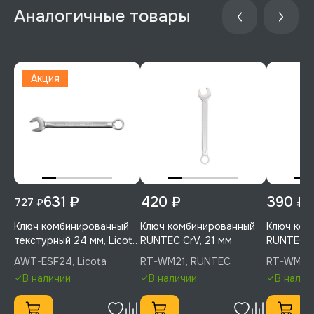
Аналогичные товары
Акция
631 ₽
420 ₽
390 ₽
727 ₽
Ключ комбинированный
Ключ комбинированный
Ключ ком
текстурный 24 мм, Licota,
RUNTEC CrV, 21 мм
RUNTEC C
AWT-ESF24
AWT-ESF24, Licota
RT-WM21, RUNTEC
RT-WM20
В наличии
В наличии
В налич