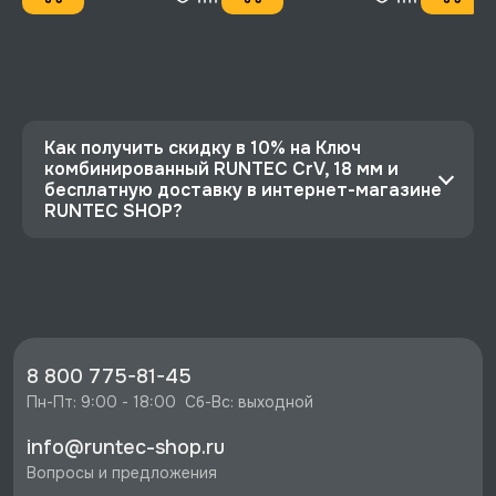
Как получить скидку в 10% на Ключ
комбинированный RUNTEC CrV, 18 мм и
бесплатную доставку в интернет-магазине
RUNTEC SHOP?
⭐️ Зарегистрируйтесь на сайте и получите
скидку 10%
🔥 Цена Ключ комбинированный RUNTEC CrV,
18 мм со скидкой - 320 руб.
⚡️ Бесплатная доставка в Москве, Санкт-
8 800 775-81-45
Петербурге и по РФ, если она меньше 10%
Пн-Пт: 9:00 - 18:00  Сб-Вс: выходной
стоимости заказа.
info@runtec-shop.ru
♥️ Наличие товаров, Программа лояльности,
Вопросы и предложения
экспертная поддержка.