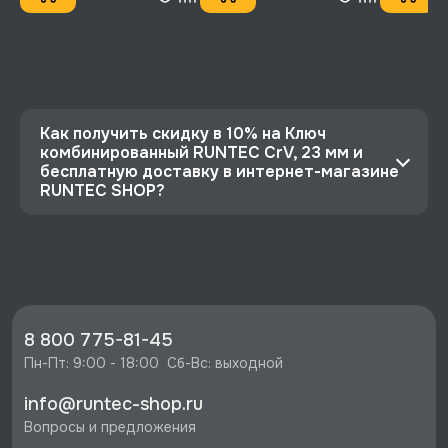
Как получить скидку в 10% на Ключ
комбинированный RUNTEC CrV, 23 мм и
бесплатную доставку в интернет-магазине
RUNTEC SHOP?
⭐️ Зарегистрируйтесь на сайте и получите
скидку 10%
🔥 Цена Ключ комбинированный RUNTEC CrV,
23 мм со скидкой - 482 руб.
⚡️ Бесплатная доставка в Москве, Санкт-
8 800 775-81-45
Петербурге и по РФ, если она меньше 10%
Пн-Пт: 9:00 - 18:00  Сб-Вс: выходной
стоимости заказа.
info@runtec-shop.ru
♥️ Наличие товаров, Программа лояльности,
Вопросы и предложения
экспертная поддержка.