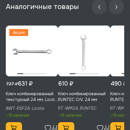
Аналогичные товары
Акция
631 ₽
610 ₽
490 ₽
727 ₽
Ключ комбинированный
Ключ комбинированный
Ключ ком
текстурный 24 мм, Licota,
RUNTEC CrV, 24 мм
RUNTEC C
AWT-ESF24
AWT-ESF24, Licota
RT-WM24, RUNTEC
RT-WM22
В наличии
В наличии
В налич