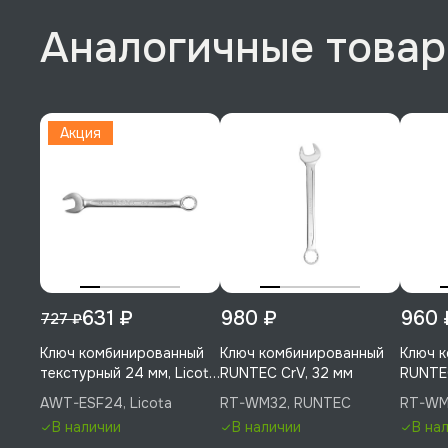
Аналогичные това
Акция
631 ₽
980 ₽
960 
727 ₽
Ключ комбинированный
Ключ комбинированный
Ключ 
текстурный 24 мм, Licota,
RUNTEC CrV, 32 мм
RUNTEC
AWT-ESF24
AWT-ESF24, Licota
RT-WM32, RUNTEC
RT-WM
В наличии
В наличии
В на