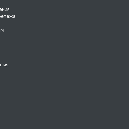
ения
репежа.
ым
тия.