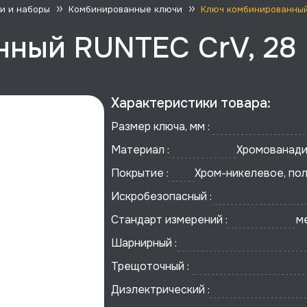
и и наборы
Комбинированные ключи
Ключ комбинированный
нный RUNTEC CrV, 28
Характеристики товара:
Размер ключа, мм :
Материал :
Хромованади
Покрытие :
Хром-никелевое, по
Искробезопасный :
Стандарт измерений :
м
Шарнирный :
Трещоточный :
Диэлектрический :