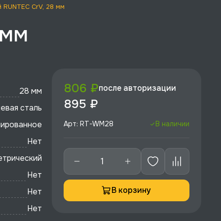
 RUNTEC CrV, 28 мм
 мм
806 ₽
после авторизации
28 мм
895 ₽
евая сталь
лированное
Арт: RT-WM28
В наличии
Нет
етрический
Нет
В корзину
Нет
Нет