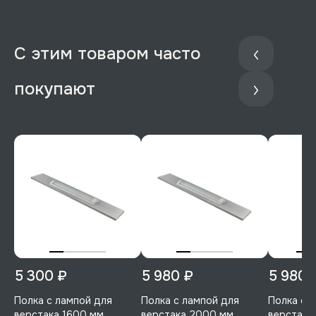
С этим товаром часто
покупают
5 300 ₽
5 980 ₽
5 980 
Полка с лампой для
Полка с лампой для
Полка с 
верстака 1600 мм
верстака 2000 мм
верстака