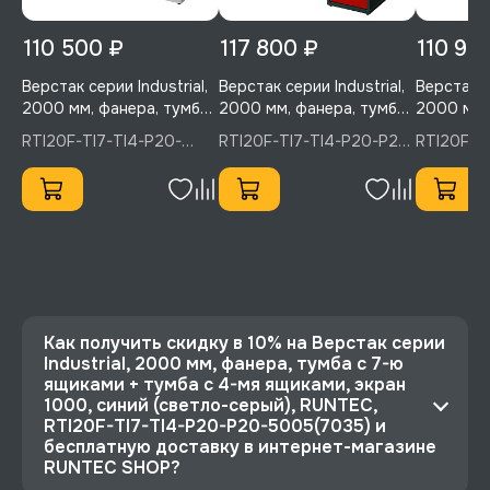
110 500 ₽
117 800 ₽
110 90
Верстак серии Industrial,
Верстак серии Industrial,
Верстак се
2000 мм, фанера, тумба
2000 мм, фанера, тумба
2000 мм,
с 7-ю ящиками + тумба с
с 7-ю ящиками + тумба с
с 5-ю ящи
RTI20F-TI7-TI4-P20-
RTI20F-TI7-TI4-P20-P20-
RTI20F-T
4-мя ящиками, экран
4-мя ящиками, экран
6-ю ящик
5005(7035), RUNTEC
3020, RUNTEC
5005, RU
500, синий (светло-
1000, красный RAL 3020,
синий RA
серый) R, RUNTEC,
RUNTEC, RTI20F-TI7-TI4-
RTI20F-T
RTI20F-TI7-TI4-P20-
P20-P20-3020
5005
5005(7035)
Как получить скидку в 10% на Верстак серии
Industrial, 2000 мм, фанера, тумба с 7-ю
ящиками + тумба с 4-мя ящиками, экран
1000, синий (светло-серый), RUNTEC,
RTI20F-TI7-TI4-P20-P20-5005(7035) и
бесплатную доставку в интернет-магазине
RUNTEC SHOP?