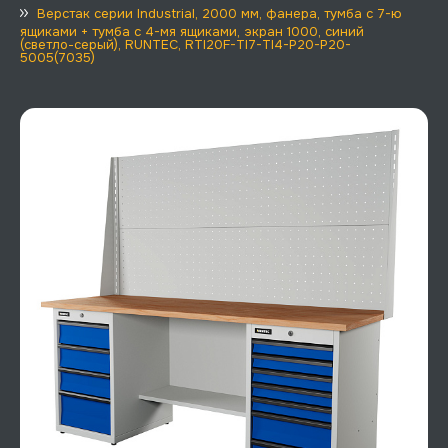
Верстак серии Industrial, 2000 мм, фанера, тумба с 7-ю
ящиками + тумба с 4-мя ящиками, экран 1000, синий
(светло-серый), RUNTEC, RTI20F-TI7-TI4-P20-P20-
5005(7035)