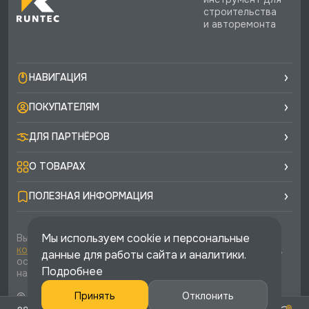
строительства
и авторемонта
НАВИГАЦИЯ
ПОКУПАТЕЛЯМ
ДЛЯ ПАРТНЁРОВ
О ТОВАРАХ
ПОЛЕЗНАЯ ИНФОРМАЦИЯ
Мы используем cookie и персональные
Вы соглашаетесь с условиями
политики
конфиденциальности
и
публичной оферты
каждый раз,
данные для работы сайта и аналитики.
оставляя свои данные в любой форме обратной связи
Подробнее
на сайте runtec-shop.ru
Принять
Отклонить
© 2026 «Runtec», официальный интернет-магазин. Все
права защищены