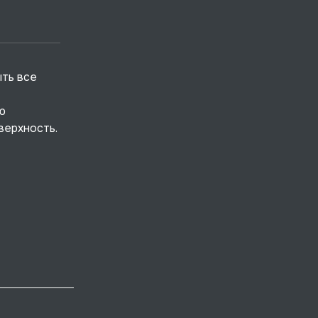
ыть все
ю
верхность.