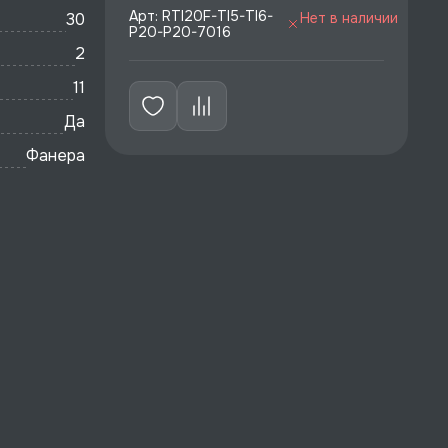
Арт: RTI20F-TI5-TI6-
30
Нет в наличии
P20-P20-7016
2
11
Да
Фанера