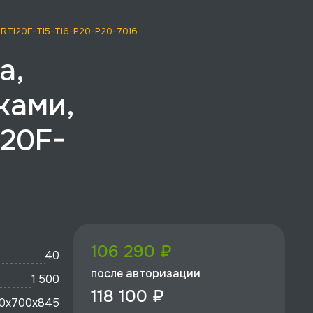
, RTI20F-TI5-TI6-P20-P20-7016
а,
ками,
I20F-
106 290 ₽
40
после авторизации
1 500
118 100 ₽
0x700х845