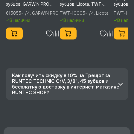
зубцов, GARWIN PRO,
зубцов, Licota, TWT-
зубцов, L
615855-1/4
10005-1/4
10005-3/
615855-1/4, GARWIN PRO
TWT-10005-1/4, Licota
TWT-1000
В наличии
В наличии
В налич
Как получить скидку в 10% на Трещотка
RUNTEC TECHNIC CrV, 3/8", 45 зубцов и
бесплатную доставку в интернет-магазине
RUNTEC SHOP?
⭐️ Зарегистрируйтесь на сайте и получите
скидку 10%
🔥 Цена Трещотка RUNTEC TECHNIC CrV, 3/8",
45 зубцов со скидкой - 846 руб.