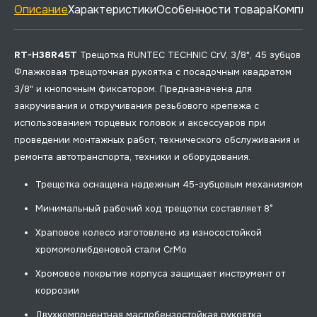
Описание
Характеристики
Особенности товара
Комплек
RT-H38R45T
Трещотка RUNTEC TECHNIC CrV, 3/8", 45 зубцов
Флажковая трещоточная рукоятка с посадочным квадратом
3/8" и кнопочным фиксатором. Предназначена для
закручивания и откручивания резьбового крепежа с
использованием торцевых головок и аксессуаров при
проведении монтажных работ, технического обслуживания и
ремонта автотранспорта, техники и оборудования.
Трещотка оснащена надежным 45-зубцовым механизмом
Минимальный рабочий ход трещотки составляет 8°
Храповое колесо изготовлено из износостойкой
хромомолибденовой стали CrMo
Хромовое покрытие корпуса защищает инструмент от
коррозии
Двухкомпонентная маслобензостойкая рукоятка