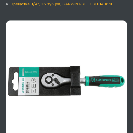
Трещотка, 1/4", 36 зубцов, GARWIN PRO, GRH-1436M