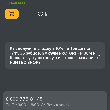
В наличии
Как получить скидку в 10% на Трещотка,
1/4", 36 зубцов, GARWIN PRO, GRH-1436M и
бесплатную доставку в интернет-магазине
RUNTEC SHOP?
⭐️ Зарегистрируйтесь на сайте и получите
скидку 10%
🔥 Цена Трещотка, 1/4", 36 зубцов, GARWIN
PRO, GRH-1436M со скидкой - 1448 руб.
⚡️ Бесплатная доставка в Москве, Санкт-
8 800 775-81-45
Петербурге и по РФ, если она меньше 10%
Пн-Пт: 9:00 - 18:00  Сб-Вс: выходной