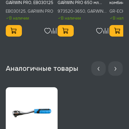
GARWIN PRO, EB030125
GARWIN PRO 650 мл
комбинир
(500) GW-40, 973520-
предмето
EB030125, GARWIN PRO
973520-3650, GARWIN
GR-ECK02
3650
GARWIN P
PRO
В наличии
В наличии
В налич