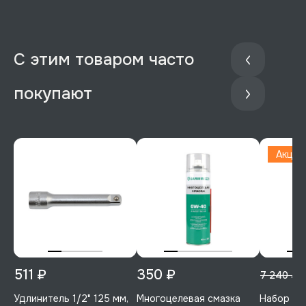
С этим товаром часто
покупают
Акция
511 ₽
350 ₽
5
7 240 ₽
Удлинитель 1/2" 125 мм,
Многоцелевая смазка
Набор кл