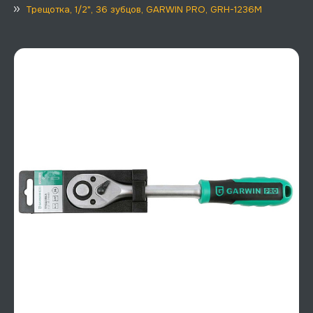
Трещотка, 1/2", 36 зубцов, GARWIN PRO, GRH-1236M