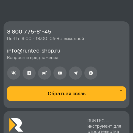
скидку 10%
🔥 Цена Трещотка, 1/2", 36 зубцов, GARWIN
PRO, GRH-1236M со скидкой - 2187 руб.
⚡️ Бесплатная доставка в Москве, Санкт-
8 800 775-81-45
Петербурге и по РФ, если она меньше 10%
Пн-Пт: 9:00 - 18:00  Сб-Вс: выходной
стоимости заказа.
info@runtec-shop.ru
♥️ Наличие товаров, Программа лояльности,
Вопросы и предложения
экспертная поддержка.
Обратная связь
RUNTEC —
инструмент для
строительства