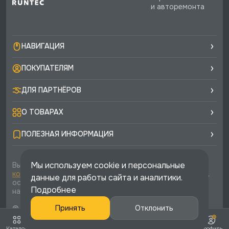
и авторемонта
НАВИГАЦИЯ
ПОКУПАТЕЛЯМ
ДЛЯ ПАРТНЁРОВ
О ТОВАРАХ
ПОЛЕЗНАЯ ИНФОРМАЦИЯ
Мы используем cookie и персональные
Вы соглашаетесь с условиями
политики
конфиденциальности
и
публичной оферты
каждый раз,
данные для работы сайта и аналитики.
оставляя свои данные в любой форме обратной связи
Подробнее
на сайте runtec-shop.ru
© 2026 «Runtec», официальный интернет-магазин. Все
Принять
Отклонить
права защищены
Каталог
Избранное
Сравнить
Корзина
Профиль