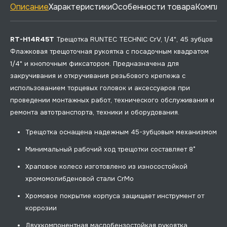
Описание
Характеристики
Особенности товара
Комплек
RT-H14R45T
Трещотка RUNTEC TECHNIC CrV, 1/4", 45 зубцов
Флажковая трещоточная рукоятка с посадочным квадратом
1/4" и кнопочным фиксатором. Предназначена для
закручивания и откручивания резьбового крепежа с
использованием торцевых головок и аксессуаров при
проведении монтажных работ, технического обслуживания и
ремонта автотранспорта, техники и оборудования.
Трещотка оснащена надежным 45-зубцовым механизмом
Минимальный рабочий ход трещотки составляет 8°
Храповое колесо изготовлено из износостойкой
хромомолибденовой стали CrMo
Хромовое покрытие корпуса защищает инструмент от
коррозии
Двухкомпонентная маслобензостойкая рукоятка