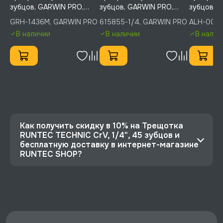
зубцов, GARWIN PRO,
зубцов, GARWIN PRO,
зубцов, L
GRH-1436M
615855-1/4
00094-H
GRH-1436M, GARWIN PRO
615855-1/4, GARWIN PRO
ALH-0009
В наличии
В наличии
В налич
Как получить скидку в 10% на Трещотка
RUNTEC TECHNIC CrV, 1/4", 45 зубцов и
бесплатную доставку в интернет-магазине
RUNTEC SHOP?
⭐️ Зарегистрируйтесь на сайте и получите
скидку 10%
🔥 Цена Трещотка RUNTEC TECHNIC CrV, 1/4",
45 зубцов со скидкой - 603 руб.