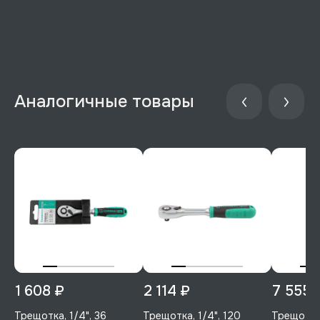
Аналогичные товары
1 608 ₽
2 114 ₽
7 555 
Трещотка, 1/4", 36
Трещотка, 1/4", 120
Трещотка,