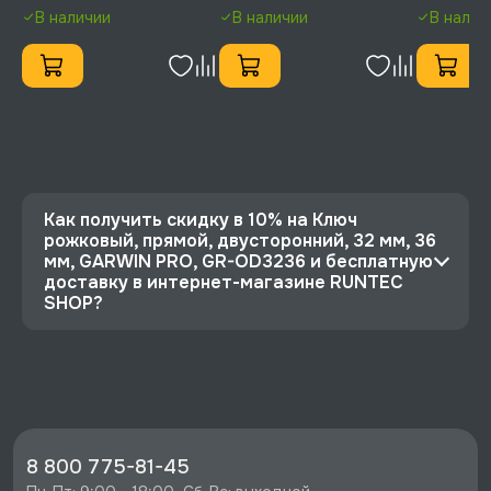
OD2528
OD2732
OD3032
В наличии
В наличии
В налич
Как получить скидку в 10% на Ключ
рожковый, прямой, двусторонний, 32 мм, 36
мм, GARWIN PRO, GR-OD3236 и бесплатную
доставку в интернет-магазине RUNTEC
SHOP?
⭐️ Зарегистрируйтесь на сайте и получите
скидку 10%
🔥 Цена Ключ рожковый, прямой,
двусторонний, 32 мм, 36 мм, GARWIN PRO, GR-
OD3236 со скидкой - 675 руб.
8 800 775-81-45