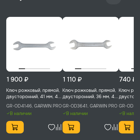
1 900 ₽
1 110 ₽
740 ₽
Ключ рожковый, прямой,
Ключ рожковый, прямой,
Ключ рож
двусторонний, 41 мм, 46
двусторонний, 36 мм, 41
двусторо
мм, GARWIN PRO, GR-
мм, GARWIN PRO, GR-
мм, GARW
GR-OD4146, GARWIN PRO
GR-OD3641, GARWIN PRO
GR-OD303
OD4146
OD3641
OD3032
В наличии
В наличии
В налич