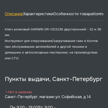
Описание
Характеристики
Особенности товара
Комплек
Ключ рожковый GARWIN GR-OD3236 двусторонний - 32 и 36
мм.
Инструмент для откручивания/закручивания гаек и болтов
при обслуживании автомобилей и другой техники в
домашних и автослесарных мастерских, на производствах
или СТО.
Пункты выдачи, Санкт-Петербург
Нет в наличии
Санкт-Петербург, магазин ул. Софийская, д 14
Пн: 9:00 - 19:00Вт: 9:00 - 