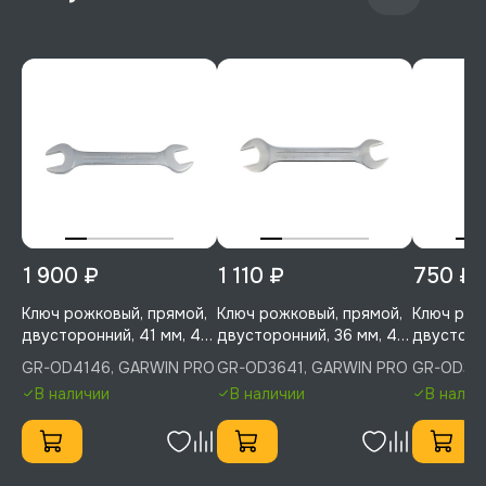
1 900 ₽
1 110 ₽
750 ₽
Ключ рожковый, прямой,
Ключ рожковый, прямой,
Ключ рож
двусторонний, 41 мм, 46
двусторонний, 36 мм, 41
двусторон
мм, GARWIN PRO, GR-
мм, GARWIN PRO, GR-
мм, GARW
GR-OD4146, GARWIN PRO
GR-OD3641, GARWIN PRO
GR-OD323
OD4146
OD3641
OD3236
В наличии
В наличии
В налич