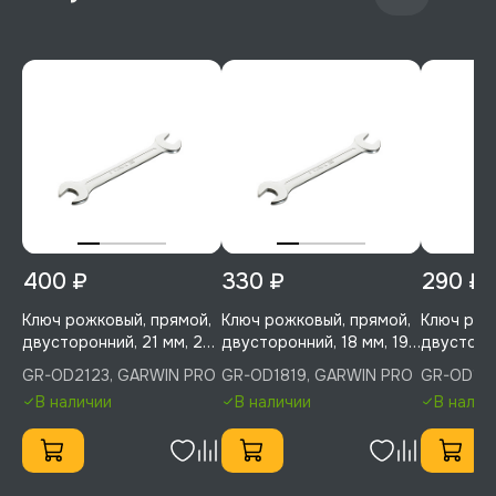
400 ₽
330 ₽
290 ₽
Ключ рожковый, прямой,
Ключ рожковый, прямой,
Ключ рож
двусторонний, 21 мм, 23
двусторонний, 18 мм, 19
двусторон
мм, GARWIN PRO, GR-
мм, GARWIN PRO, GR-
мм, GARW
GR-OD2123, GARWIN PRO
GR-OD1819, GARWIN PRO
GR-OD161
OD2123
OD1819
OD1617
В наличии
В наличии
В налич