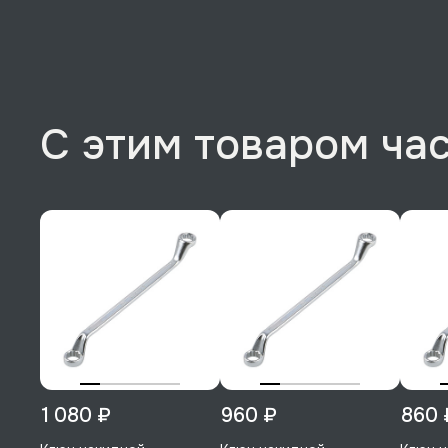
С этим товаром ча
1 080 ₽
960 ₽
860 