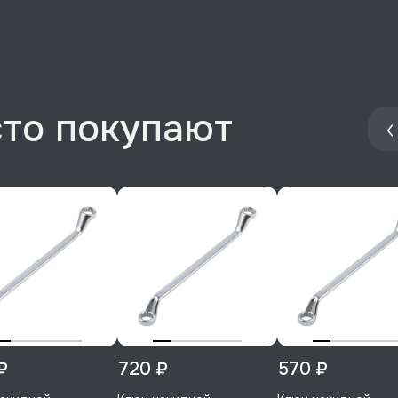
сто покупают
₽
720 ₽
570 ₽