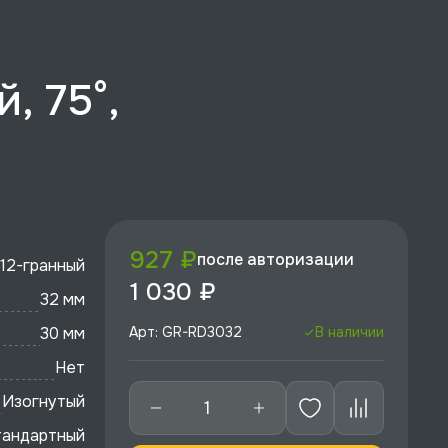
, 75°,
927 ₽
после авторизации
12-гранный
1 030 ₽
32 мм
30 мм
Арт: GR-RD3032
В наличии
Нет
Изогнутый
тандартный