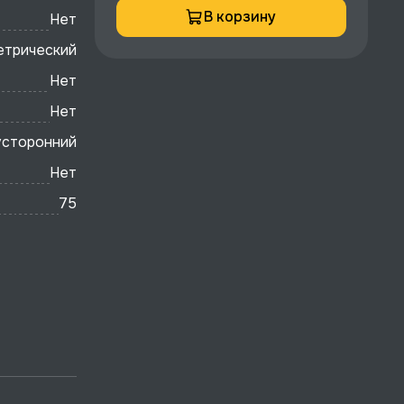
В корзину
Нет
етрический
Нет
Нет
усторонний
Нет
75