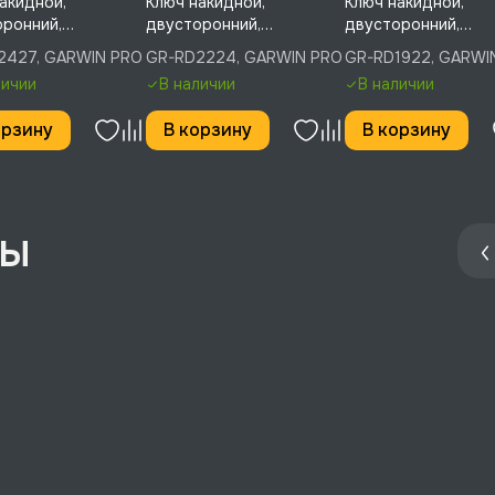
акидной,
Ключ накидной,
Ключ накидной,
ронний,
двусторонний,
двусторонний,
тый, 75°, 24 мм, 27
изогнутый, 75°, 22 мм, 24
изогнутый, 75°, 19 
2427, GARWIN PRO
GR-RD2224, GARWIN PRO
GR-RD1922, GARWI
RWIN PRO, GR-
мм, GARWIN PRO, GR-
мм, GARWIN PRO, G
личии
В наличии
В наличии
7
RD2224
RD1922
орзину
В корзину
В корзину