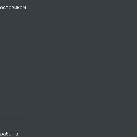
востовиком
работ в