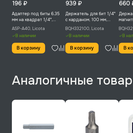
196 ₽
939 ₽
660 
Адаптер под биты 6,35
Держатель для бит 1/4"
Держат
мм на квадрат 1/4",
с карданом, 100 мм,
магнит
Licota, ASP-A40
Licota, BQH332100
мм, Li
ASP-A40, Licota
BQH332100, Licota
BQH321
В наличии
В наличии
В на
В корзину
В корзину
В к