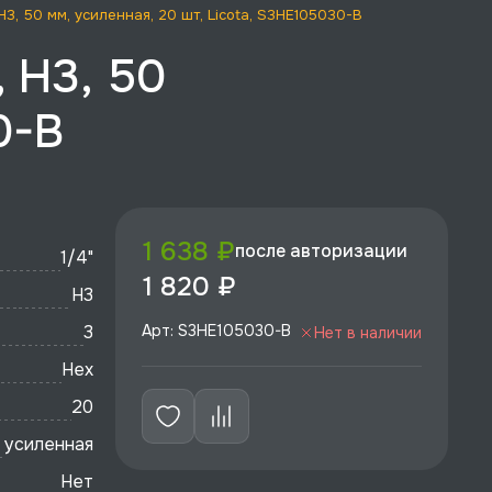
H3, 50 мм, усиленная, 20 шт, Licota, S3HE105030-B
 H3, 50
0-B
1 638 ₽
после авторизации
1/4"
1 820 ₽
H3
3
Арт: S3HE105030-B
Нет в наличии
Hex
20
усиленная
Нет