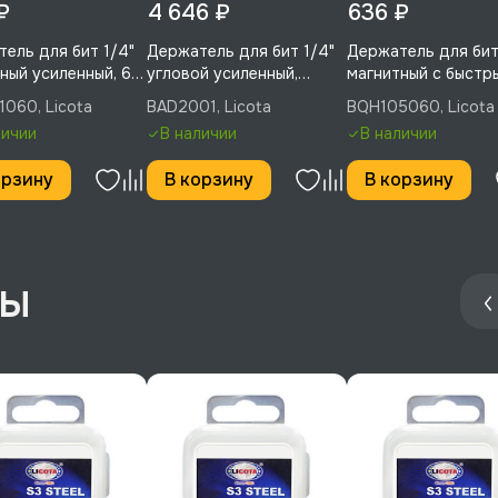
₽
4 646 ₽
636 ₽
ель для бит 1/4"
Держатель для бит 1/4"
Держатель для би
ный усиленный, 60
угловой усиленный,
магнитный с быстр
cota, BQH321060
Licota, BAD2001
сбросом, Licota,
060, Licota
BAD2001, Licota
BQH105060, Licota
BQH105060
личии
В наличии
В наличии
орзину
В корзину
В корзину