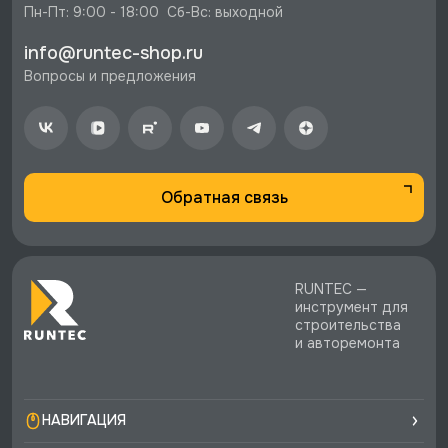
⚡️ Бесплатная доставка в Москве, Санкт-
Пн-Пт: 9:00 - 18:00  Сб-Вс: выходной
Петербурге и по РФ, если она меньше 10%
info@runtec-shop.ru
стоимости заказа.
Вопросы и предложения
♥️ Наличие товаров, Программа лояльности,
экспертная поддержка.
Обратная связь
RUNTEC —
инструмент для
строительства
и авторемонта
НАВИГАЦИЯ