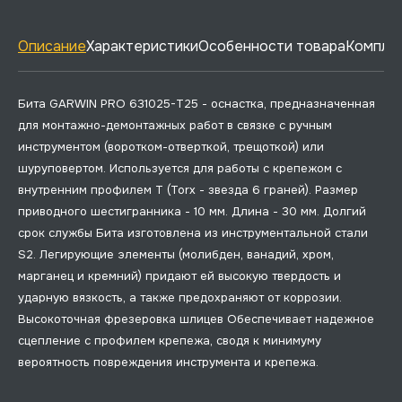
Описание
Характеристики
Особенности товара
Комплек
Бита GARWIN PRO 631025-T25 - оснастка, предназначенная
для монтажно-демонтажных работ в связке с ручным
инструментом (воротком-отверткой, трещоткой) или
шуруповертом. Используется для работы с крепежом с
внутренним профилем T (Torx - звезда 6 граней). Размер
приводного шестигранника - 10 мм. Длина - 30 мм. Долгий
срок службы Бита изготовлена из инструментальной стали
S2. Легирующие элементы (молибден, ванадий, хром,
марганец и кремний) придают ей высокую твердость и
ударную вязкость, а также предохраняют от коррозии.
Высокоточная фрезеровка шлицев Обеспечивает надежное
сцепление с профилем крепежа, сводя к минимуму
вероятность повреждения инструмента и крепежа.