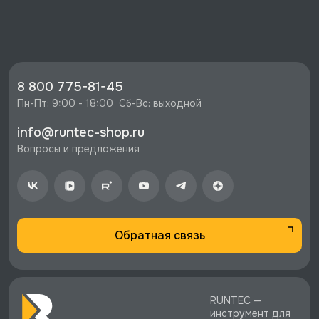
⭐️ Зарегистрируйтесь на сайте и получите
скидку 10%
🔥 Цена Бита, с шестигранным хвостовиком,
1/4", H2.5, 50 мм, усиленная, 20 шт, Licota,
S3HE105025-B со скидкой - 2094 руб.
8 800 775-81-45
⚡️ Бесплатная доставка в Москве, Санкт-
Пн-Пт: 9:00 - 18:00  Сб-Вс: выходной
Петербурге и по РФ, если она меньше 10%
info@runtec-shop.ru
стоимости заказа.
Вопросы и предложения
♥️ Наличие товаров, Программа лояльности,
экспертная поддержка.
Обратная связь
RUNTEC —
инструмент для