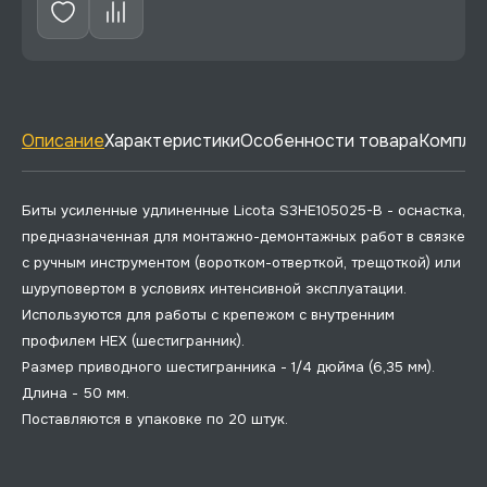
Описание
Характеристики
Особенности товара
Комплек
Биты усиленные удлиненные Licota S3HE105025-B - оснастка,
предназначенная для монтажно-демонтажных работ в связке
с ручным инструментом (воротком-отверткой, трещоткой) или
шуруповертом в условиях интенсивной эксплуатации.
Используются для работы с крепежом с внутренним
профилем HEX (шестигранник).
Размер приводного шестигранника - 1/4 дюйма (6,35 мм).
Длина - 50 мм.
Поставляются в упаковке по 20 штук.