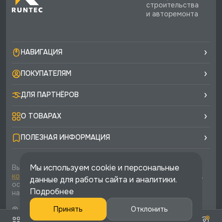
строительства
и авторемонта
НАВИГАЦИЯ
ПОКУПАТЕЛЯМ
ДЛЯ ПАРТНЁРОВ
О ТОВАРАХ
ПОЛЕЗНАЯ ИНФОРМАЦИЯ
Мы используем cookie и персональные
Вы соглашаетесь с условиями
политики
конфиденциальности
и
публичной оферты
каждый раз,
данные для работы сайта и аналитики.
оставляя свои данные в любой форме обратной связи
Подробнее
на сайте runtec-shop.ru
© 2026 «Runtec», официальный интернет-магазин. Все
Принять
Отклонить
права защищены