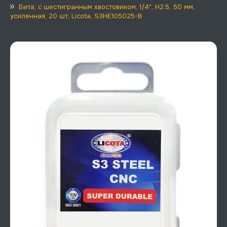
Бита, с шестигранным хвостовиком, 1/4", H2.5, 50 мм,
усиленная, 20 шт, Licota, S3HE105025-B