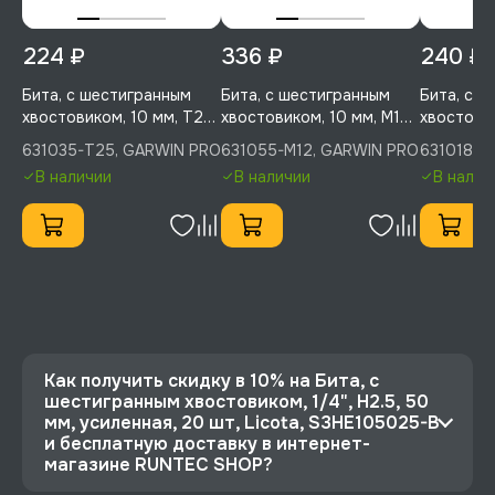
224 ₽
336 ₽
240 ₽
Бита, с шестигранным
Бита, с шестигранным
Бита, с 
хвостовиком, 10 мм, T25,
хвостовиком, 10 мм, M12,
хвостовик
75 мм, 1 шт, GARWIN PRO,
75 мм, 1 шт, GARWIN PRO,
75 мм, 1 
631035-T25, GARWIN PRO
631055-M12, GARWIN PRO
631018-H
631035-T25
631055-M12
631018-H
В наличии
В наличии
В налич
Как получить скидку в 10% на Бита, с
шестигранным хвостовиком, 1/4", H2.5, 50
мм, усиленная, 20 шт, Licota, S3HE105025-B
и бесплатную доставку в интернет-
магазине RUNTEC SHOP?