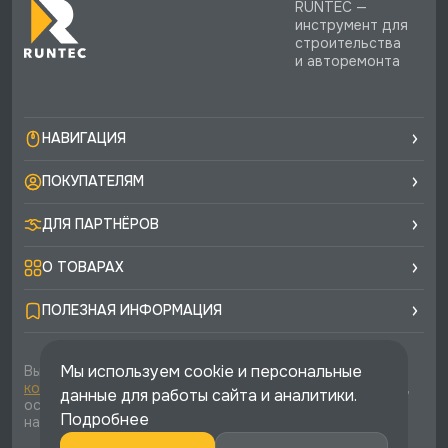
RUNTEC —
инструмент для
строительства
и авторемонта
НАВИГАЦИЯ
ПОКУПАТЕЛЯМ
ДЛЯ ПАРТНЁРОВ
О ТОВАРАХ
ПОЛЕЗНАЯ ИНФОРМАЦИЯ
Мы используем cookie и персональные
Вы соглашаетесь с условиями
политики
конфиденциальности
и
публичной оферты
каждый раз,
данные для работы сайта и аналитики.
оставляя свои данные в любой форме обратной связи
Подробнее
на сайте runtec-shop.ru