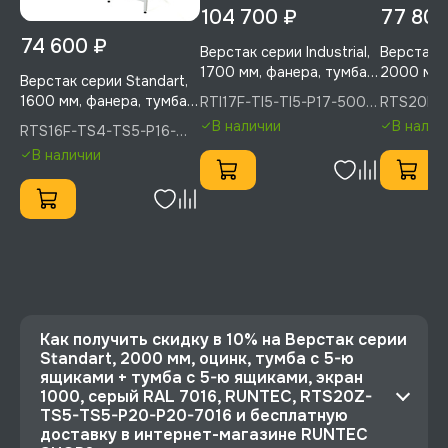
104 700 ₽
77 800
74 600 ₽
Верстак серии Industrial,
Верстак с
1700 мм, фанера, тумба с
2000 мм,
Верстак серии Standart,
5-ю ящиками + тумба с 5-
с 6-ю ящи
1600 мм, фанера, тумба с
RTI17F-TI5-TI5-P17-5005,
RTS20F-
ю ящиками, экран 500,
6-ю ящик
RUNTEC
5005, RU
4-мя ящиками + тумба с
В наличии
В налич
RTS16F-TS4-TS5-P16-
синий RAL 5005, RUNTEC,
синий RA
5-ю ящиками, экран
P16-5005(7035), RUNTEC
RTI17F-TI5-TI5-P17-5005
RTS20F-
В наличии
1000, синий (светло-
5005
серый) RA, RUNTEC,
RTS16F-TS4-TS5-P16-
P16-5005(7035)
Как получить скидку в 10% на Верстак серии
Standart, 2000 мм, оцинк, тумба с 5-ю
ящиками + тумба с 5-ю ящиками, экран
1000, серый RAL 7016, RUNTEC, RTS20Z-
TS5-TS5-P20-P20-7016 и бесплатную
доставку в интернет-магазине RUNTEC