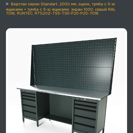
Верстак серии Standart, 2000 мм, оцинк, тумба с 5-ю
ящиками + тумба с 5-ю ящиками, экран 1000, серый RAL
7016, RUNTEC, RTS20Z-TS5-TS5-P20-P20-7016