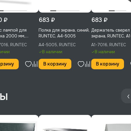
0 ₽
683 ₽
683 ₽
с лампой для
Полка для экрана, синий,
Держатель сверел
ка 2000 мм,
RUNTEC, A4-5005
экрана, RUNTEC, A
C, LA20-7016
7016, RUNTEC
A4-5005, RUNTEC
A1-7016, RUNTEC
личии
В наличии
В наличии
орзину
В корзину
В корзину