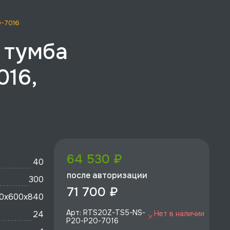
0-7016
, тумба
016,
64 530 ₽
40
после авторизации
300
71 700 ₽
0x600х840
Арт: RTS20Z-TS5-NS-
24
Нет в наличии
P20-P20-7016