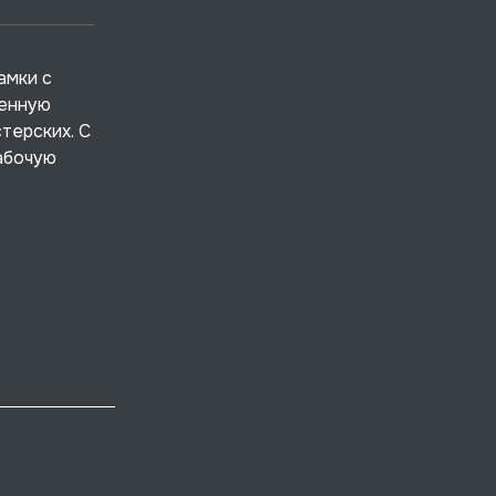
амки с
ленную
терских. С
абочую