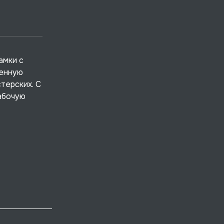
амки с
ленную
терских. С
абочую