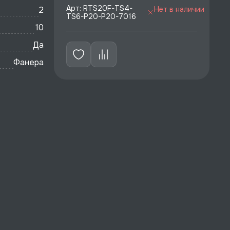
Арт: RTS20F-TS4-
2
Нет в наличии
TS6-P20-P20-7016
10
Да
Фанера