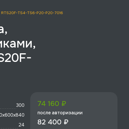
EC, RTS20F-TS4-TS6-P20-P20-7016
а,
иками,
S20F-
74 160 ₽
300
после авторизации
0x600х840
82 400 ₽
24