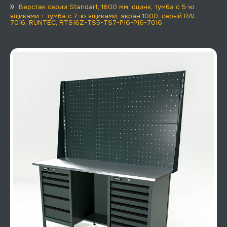
Верстак серии Standart, 1600 мм, оцинк, тумба с 5-ю
ящиками + тумба с 7-ю ящиками, экран 1000, серый RAL
7016, RUNTEC, RTS16Z-TS5-TS7-P16-P16-7016