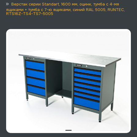
Верстак серии Standart, 1600 мм, оцинк, тумба с 4-мя
ящиками + тумба с 7-ю ящиками, синий RAL 5005, RUNTEC,
RTS16Z-TS4-TS7-5005