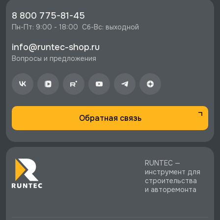
ящиками, синий RAL 5005, RUNTEC, RTS16Z-
8 800 775-81-45
TS4-TS7-5005 со скидкой - 68850 руб.
Пн-Пт: 9:00 - 18:00  Сб-Вс: выходной
⚡️ Бесплатная доставка в Москве, Санкт-
info@runtec-shop.ru
Петербурге и по РФ, если она меньше 10%
Вопросы и предложения
стоимости заказа.
♥️ Наличие товаров, Программа лояльности,
экспертная поддержка.
Обратная связь
RUNTEC —
инструмент для
строительства
и авторемонта