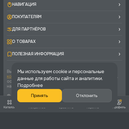
НАВИГАЦИЯ
ПОКУПАТЕЛЯМ
ДЛЯ ПАРТНЁРОВ
О ТОВАРАХ
ПОЛЕЗНАЯ ИНФОРМАЦИЯ
Мы используем cookie и персональные
Вы соглашаетесь с условиями
политики
конфиденциальности
и
публичной оферты
каждый раз,
данные для работы сайта и аналитики.
оставляя свои данные в любой форме обратной связи
Подробнее
на сайте runtec-shop.ru
© 2026 «Runtec», официальный интернет-магазин. Все
Принять
Отклонить
права защищены
Каталог
Избранное
Сравнить
Корзина
Профиль