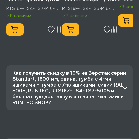
6-ю ящик
5005, RU
4-мя ящиками + тумба с
4-мя ящиками + тумба с
В налич
RTS16F-TS4-TS7-P16-
RTS16F-TS4-TS5-P16-
синий RA
7-ю ящиками, экран
5-ю ящиками, экран
P16-5005(7035), RUNTEC
P16-5005(7035), RUNTEC
RTS20F-
В наличии
В наличии
1000, синий (светло-
1000, синий (светло-
5005
серый) RA, RUNTEC,
серый) RA, RUNTEC,
RTS16F-TS4-TS7-P16-
RTS16F-TS4-TS5-P16-
P16-5005(7035)
P16-5005(7035)
Как получить скидку в 10% на Верстак серии
Standart, 1600 мм, оцинк, тумба с 4-мя
ящиками + тумба с 7-ю ящиками, синий RAL
5005, RUNTEC, RTS16Z-TS4-TS7-5005 и
бесплатную доставку в интернет-магазине
RUNTEC SHOP?
⭐️ Зарегистрируйтесь на сайте и получите
скидку 10%
🔥 Цена Верстак серии Standart, 1600 мм,
оцинк, тумба с 4-мя ящиками + тумба с 7-ю