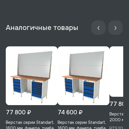
77 800
77 800 ₽
74 600 ₽
Верстак с
2000 мм,
Верстак серии Standart,
Верстак серии Standart,
с 6-ю ящи
1600 мм, фанера, тумба с
1600 мм, фанера, тумба с
RTS20F-