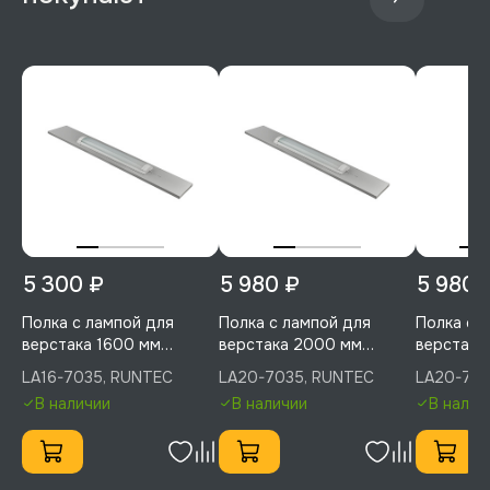
5 300 ₽
5 980 ₽
5 980 
Полка с лампой для
Полка с лампой для
Полка с 
верстака 1600 мм
верстака 2000 мм
верстака
(светло-серый), RUNTEC,
(светло-серый), RUNTEC,
RUNTEC, 
LA16-7035, RUNTEC
LA20-7035, RUNTEC
LA20-701
LA16-7035
LA20-7035
В наличии
В наличии
В налич