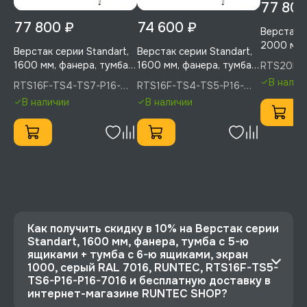
77 800
77 800 ₽
74 600 ₽
Верстак с
2000 мм,
Верстак серии Standart,
Верстак серии Standart,
с 6-ю ящи
1600 мм, фанера, тумба с
1600 мм, фанера, тумба с
RTS20F-
6-ю ящик
5005, RU
4-мя ящиками + тумба с
4-мя ящиками + тумба с
В налич
RTS16F-TS4-TS7-P16-
RTS16F-TS4-TS5-P16-
синий RA
7-ю ящиками, экран
5-ю ящиками, экран
P16-5005(7035), RUNTEC
P16-5005(7035), RUNTEC
RTS20F-
В наличии
В наличии
1000, синий (светло-
1000, синий (светло-
5005
серый) RA, RUNTEC,
серый) RA, RUNTEC,
RTS16F-TS4-TS7-P16-
RTS16F-TS4-TS5-P16-
P16-5005(7035)
P16-5005(7035)
Как получить скидку в 10% на Верстак серии
Standart, 1600 мм, фанера, тумба с 5-ю
ящиками + тумба с 6-ю ящиками, экран
1000, серый RAL 7016, RUNTEC, RTS16F-TS5-
TS6-P16-P16-7016 и бесплатную доставку в
интернет-магазине RUNTEC SHOP?