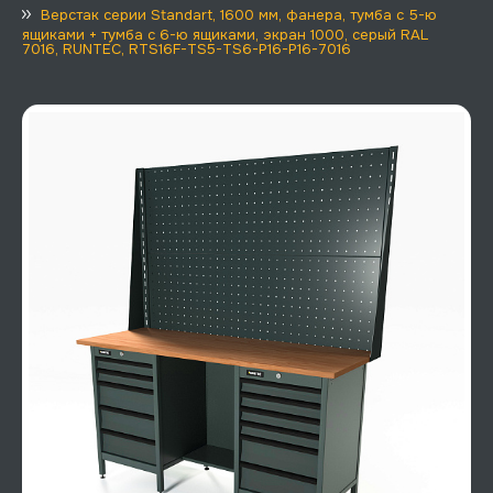
Верстак серии Standart, 1600 мм, фанера, тумба с 5-ю
ящиками + тумба с 6-ю ящиками, экран 1000, серый RAL
7016, RUNTEC, RTS16F-TS5-TS6-P16-P16-7016