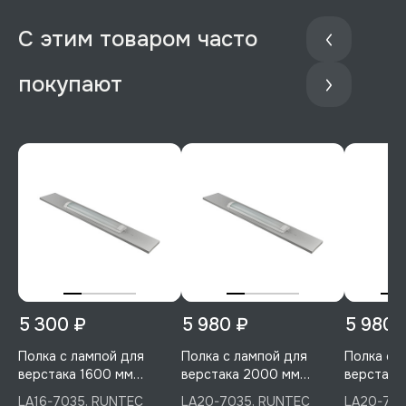
С этим товаром часто
покупают
5 300 ₽
5 980 ₽
5 980 
Полка с лампой для
Полка с лампой для
Полка с 
верстака 1600 мм
верстака 2000 мм
верстака
(светло-серый), RUNTEC,
(светло-серый), RUNTEC,
RUNTEC, 
LA16-7035, RUNTEC
LA20-7035, RUNTEC
LA20-701