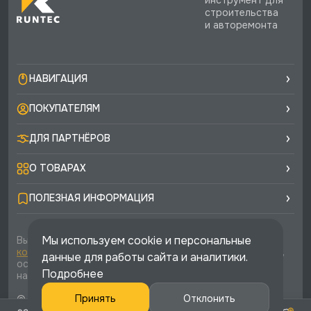
строительства
и авторемонта
НАВИГАЦИЯ
ПОКУПАТЕЛЯМ
ДЛЯ ПАРТНЁРОВ
О ТОВАРАХ
ПОЛЕЗНАЯ ИНФОРМАЦИЯ
Мы используем cookie и персональные
Вы соглашаетесь с условиями
политики
конфиденциальности
и
публичной оферты
каждый раз,
данные для работы сайта и аналитики.
оставляя свои данные в любой форме обратной связи
Подробнее
на сайте runtec-shop.ru
© 2026 «Runtec», официальный интернет-магазин. Все
Принять
Отклонить
права защищены