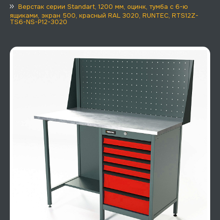
Верстак серии Standart, 1200 мм, оцинк, тумба с 6-ю
ящиками, экран 500, красный RAL 3020, RUNTEC, RTS12Z-
TS6-NS-P12-3020