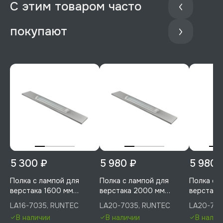
С этим товаром часто
покупают
5 300 ₽
5 980 ₽
5 980 
Полка с лампой для
Полка с лампой для
Полка с 
верстака 1600 мм
верстака 2000 мм
верстака
(светло-серый), RUNTEC,
(светло-серый), RUNTEC,
RUNTEC, 
LA16-7035, RUNTEC
LA20-7035, RUNTEC
LA20-701
LA16-7035
LA20-7035
В наличии
В наличии
В налич