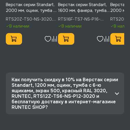
Верстак серии Standart,
Верстак серии Standart,
Верстак с
2000 мм, оцинк, тумба с
1600 мм, фанера, тумба с
2000 мм,
дверью, красный RAL
7-ю ящиками, экран 500,
с 6-ю ящи
RTS20Z-TS0-NS-3020,
RTS16F-TS7-NS-P16-
RTS20F-
3020, RUNTEC, RTS20Z-
синий (светло-серый) RAL
500, син
RUNTEC
5005(7035), RUNTEC
5005, RU
В наличии
В наличии
В налич
TS0-NS-3020
5005 (7035), RUNTEC,
RUNTEC, 
RTS16F-TS7-NS-P16-
NS-P20-
5005(7035)
Как получить скидку в 10% на Верстак серии
Standart, 1200 мм, оцинк, тумба с 6-ю
ящиками, экран 500, красный RAL 3020,
RUNTEC, RTS12Z-TS6-NS-P12-3020 и
бесплатную доставку в интернет-магазине
RUNTEC SHOP?
⭐️ Зарегистрируйтесь на сайте и получите
скидку 10%