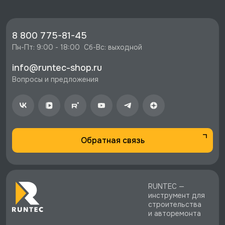
🔥 Цена Верстак серии Standart, 1200 мм,
оцинк, тумба с 6-ю ящиками, экран 500,
красный RAL 3020, RUNTEC, RTS12Z-TS6-NS-
8 800 775-81-45
P12-3020 со скидкой - 45180 руб.
Пн-Пт: 9:00 - 18:00  Сб-Вс: выходной
⚡️ Бесплатная доставка в Москве, Санкт-
info@runtec-shop.ru
Петербурге и по РФ, если она меньше 10%
Вопросы и предложения
стоимости заказа.
♥️ Наличие товаров, Программа лояльности,
экспертная поддержка.
Обратная связь
RUNTEC —
инструмент для
строительства
и авторемонта