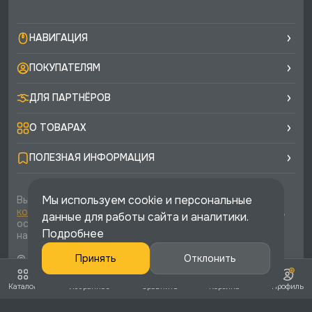
НАВИГАЦИЯ
ПОКУПАТЕЛЯМ
ДЛЯ ПАРТНЁРОВ
О ТОВАРАХ
ПОЛЕЗНАЯ ИНФОРМАЦИЯ
Мы используем cookie и персональные
Вы соглашаетесь с условиями
политики
конфиденциальности
и
публичной оферты
каждый раз,
данные для работы сайта и аналитики.
оставляя свои данные в любой форме обратной связи
Подробнее
на сайте runtec-shop.ru
© 2026 «Runtec», официальный интернет-магазин. Все
Принять
Отклонить
права защищены
Каталог
Избранное
Сравнить
Корзина
Профиль