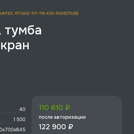
 RUNTEC, RTI20Z-TI7-TI5-P20-5005(7035)
, тумба
экран
,
110 610 ₽
40
после авторизации
1 500
122 900 ₽
0x700х845