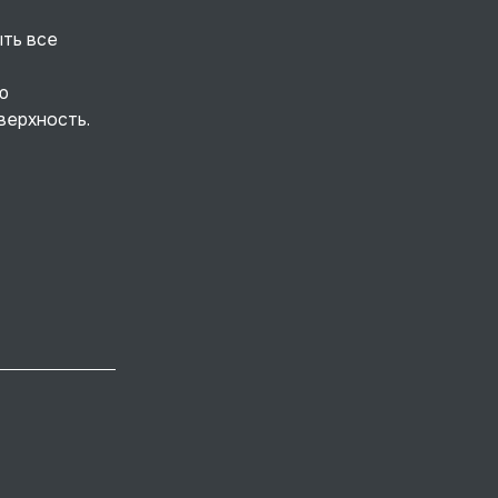
ыть все
ю
верхность.