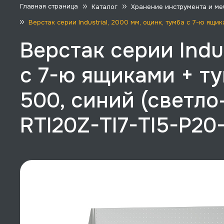
Главная страница
Каталог
Хранение инструмента и ме
Верстак серии Industrial, 2000 мм, оцинк, тумба с 7-ю ящ
Верстак серии Indus
с 7-ю ящиками + т
500, синий (светло
RTI20Z-TI7-TI5-P20