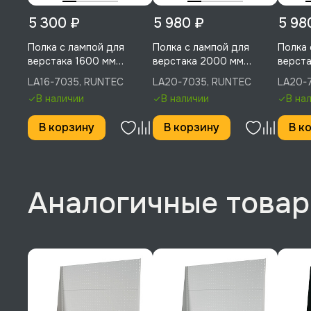
5 300 ₽
5 980 ₽
5 98
Полка с лампой для
Полка с лампой для
Полка 
верстака 1600 мм
верстака 2000 мм
верста
(светло-серый), RUNTEC,
(светло-серый), RUNTEC,
RUNTE
LA16-7035, RUNTEC
LA20-7035, RUNTEC
LA20-
LA16-7035
LA20-7035
В наличии
В наличии
В на
В корзину
В корзину
В к