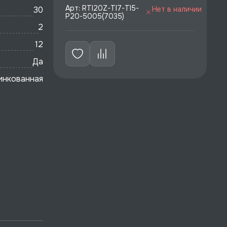
Арт: RTI20Z-TI7-TI5-
30
Нет в наличии
P20-5005(7035)
2
12
Да
инкованная