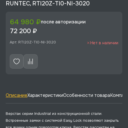
RUNTEC, RTI20Z-TI0-NI-3020
64 980 ₽
после авторизации
72 200 ₽
Арт: RTI20Z-TI0-NI-3020
Нет в наличии
Описание
Характеристики
Особенности товара
Комплек
Верстак серии Industrial из конструкционной стали.
Встроенные замки с системой Easy Lock позволяют закрыть
все ящики одним поворотом ключа. Верстак рассчитан на