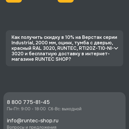
P16-5005(7035)
P16-5005(7035)
Как получить скидку в 10% на Верстак серии
Industrial, 2000 мм, оцинк, тумба с дверью,
красный RAL 3020, RUNTEC, RTI20Z-TI0-NI-
3020 и бесплатную доставку в интернет-
магазине RUNTEC SHOP?
⭐️ Зарегистрируйтесь на сайте и получите
скидку 10%
🔥 Цена Верстак серии Industrial, 2000 мм,
оцинк, тумба с дверью, красный RAL 3020,
RUNTEC, RTI20Z-TI0-NI-3020 со скидкой -
8 800 775-81-45
64980 руб.
Пн-Пт: 9:00 - 18:00  Сб-Вс: выходной
⚡️ Бесплатная доставка в Москве, Санкт-
info@runtec-shop.ru
Петербурге и по РФ, если она меньше 10%
Вопросы и предложения