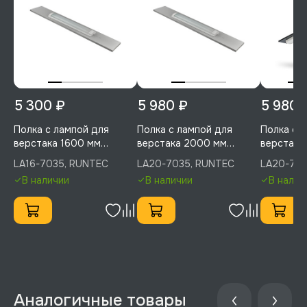
5 300 ₽
5 980 ₽
5 980 
Полка с лампой для
Полка с лампой для
Полка с 
верстака 1600 мм
верстака 2000 мм
верстака
(светло-серый), RUNTEC,
(светло-серый), RUNTEC,
RUNTEC, 
LA16-7035, RUNTEC
LA20-7035, RUNTEC
LA20-701
LA16-7035
LA20-7035
В наличии
В наличии
В налич