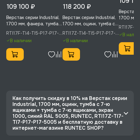
109 10
109 100 ₽
118 200 ₽
Верстак се
Верстак серии Industrial,
Верстак серии Industrial,
1700 мм, 
1700 мм, фанера, тумба с
1700 мм, оцинк, тумба с
4-мя ящи
RTI17F-TI
4-мя ящиками + тумба с
4-мя ящиками + тумба с
5-ю ящик
5005, RU
RTI17F-TI4-TI5-P17-P17-
RTI17Z-TI4-TI5-P17-P17-
В налич
5-ю ящиками, экран
5-ю ящиками, экран
1000, си
5005(7035), RUNTEC
5005(7035), RUNTEC
В наличии
В наличии
1000, синий (светло-
1000, синий (светло-
RUNTEC, R
серый), RUNTEC, RTI17F-
серый) R, RUNTEC,
P17-P17-
TI4-TI5-P17-P17-
RTI17Z-TI4-TI5-P17-P17-
5005(7035)
5005(7035)
Как получить скидку в 10% на Верстак серии
Industrial, 1700 мм, оцинк, тумба с 7-ю
ящиками + тумба с 7-ю ящиками, экран
1000, синий RAL 5005, RUNTEC, RTI17Z-TI7-
TI7-P17-P17-5005 и бесплатную доставку в
интернет-магазине RUNTEC SHOP?
⭐️ Зарегистрируйтесь на сайте и получите