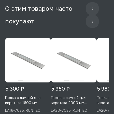
С этим товаром часто
покупают
5 300 ₽
5 980 ₽
5 980 
Полка с лампой для
Полка с лампой для
Полка с 
верстака 1600 мм
верстака 2000 мм
верстака
(светло-серый), RUNTEC,
(светло-серый), RUNTEC,
RUNTEC, 
LA16-7035, RUNTEC
LA20-7035, RUNTEC
LA20-701
LA16-7035
LA20-7035