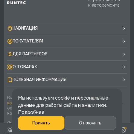
и авторемонта
НАВИГАЦИЯ
ПОКУПАТЕЛЯМ
ДЛЯ ПАРТНЁРОВ
О ТОВАРАХ
ПОЛЕЗНАЯ ИНФОРМАЦИЯ
Мы используем cookie и персональные
Вы соглашаетесь с условиями
политики
конфиденциальности
и
публичной оферты
каждый раз,
данные для работы сайта и аналитики.
оставляя свои данные в любой форме обратной связи
Подробнее
на сайте runtec-shop.ru
© 2026 «Runtec», официальный интернет-магазин. Все
Принять
Отклонить
права защищены