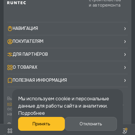
и авторемонта
НАВИГАЦИЯ
ПОКУПАТЕЛЯМ
ДЛЯ ПАРТНЁРОВ
О ТОВАРАХ
ПОЛЕЗНАЯ ИНФОРМАЦИЯ
Мы используем cookie и персональные
Вы соглашаетесь с условиями
политики
конфиденциальности
и
публичной оферты
каждый раз,
данные для работы сайта и аналитики.
оставляя свои данные в любой форме обратной связи
Подробнее
на сайте runtec-shop.ru
© 2026 «Runtec», официальный интернет-магазин. Все
Принять
Отклонить
права защищены