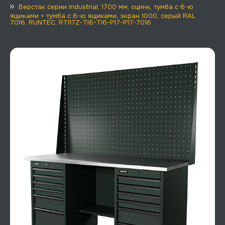
Верстак серии Industrial, 1700 мм, оцинк, тумба с 6-ю
ящиками + тумба с 6-ю ящиками, экран 1000, серый RAL
7016, RUNTEC, RTI17Z-TI6-TI6-P17-P17-7016