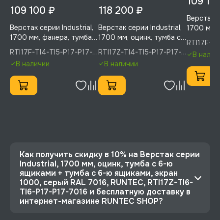
109 10
109 100 ₽
118 200 ₽
Верстак се
Верстак серии Industrial,
Верстак серии Industrial,
1700 мм, 
1700 мм, фанера, тумба с
1700 мм, оцинк, тумба с
4-мя ящи
RTI17F-TI
4-мя ящиками + тумба с
4-мя ящиками + тумба с
5-ю ящик
5005, RU
RTI17F-TI4-TI5-P17-P17-
RTI17Z-TI4-TI5-P17-P17-
В налич
5-ю ящиками, экран
5-ю ящиками, экран
1000, си
5005(7035), RUNTEC
5005(7035), RUNTEC
В наличии
В наличии
1000, синий (светло-
1000, синий (светло-
RUNTEC, R
серый), RUNTEC, RTI17F-
серый) R, RUNTEC,
P17-P17-
TI4-TI5-P17-P17-
RTI17Z-TI4-TI5-P17-P17-
5005(7035)
5005(7035)
Как получить скидку в 10% на Верстак серии
Industrial, 1700 мм, оцинк, тумба с 6-ю
ящиками + тумба с 6-ю ящиками, экран
1000, серый RAL 7016, RUNTEC, RTI17Z-TI6-
TI6-P17-P17-7016 и бесплатную доставку в
интернет-магазине RUNTEC SHOP?
⭐️ Зарегистрируйтесь на сайте и получите