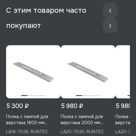
С этим товаром часто
покупают
5 300 ₽
5 980 ₽
5 980 
Полка с лампой для
Полка с лампой для
Полка с 
верстака 1600 мм
верстака 2000 мм
верстака
(светло-серый), RUNTEC,
(светло-серый), RUNTEC,
RUNTEC, 
LA16-7035, RUNTEC
LA20-7035, RUNTEC
LA20-701
LA16-7035
LA20-7035