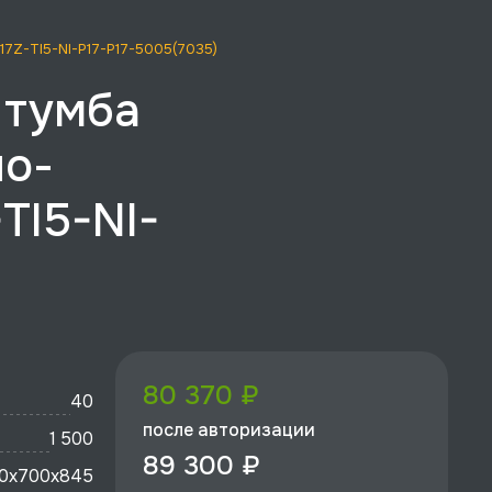
I17Z-TI5-NI-P17-P17-5005(7035)
, тумба
ло-
TI5-NI-
80 370 ₽
40
после авторизации
1 500
89 300 ₽
0x700х845