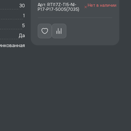
Арт: RTI17Z-TI5-NI-
30
Нет в наличии
P17-P17-5005(7035)
1
5
Да
инкованная