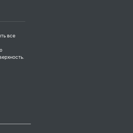
ыть все
ю
верхность.