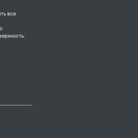
ыть все
ю
верхность.