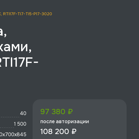
, RTI17F-TI7-TI5-P17-3020
а,
ками,
TI17F-
97 380 ₽
40
после авторизации
1 500
108 200 ₽
0x700х845