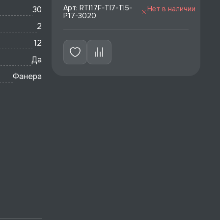
Арт: RTI17F-TI7-TI5-
30
Нет в наличии
P17-3020
2
12
Да
Фанера