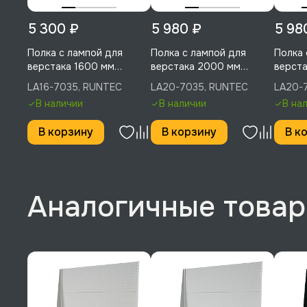
5 300 ₽
5 980 ₽
5 98
Полка с лампой для
Полка с лампой для
Полка 
верстака 1600 мм
верстака 2000 мм
верста
(светло-серый), RUNTEC,
(светло-серый), RUNTEC,
RUNTE
LA16-7035, RUNTEC
LA20-7035, RUNTEC
LA20-
LA16-7035
LA20-7035
В наличии
В наличии
В на
В корзину
В корзину
В к