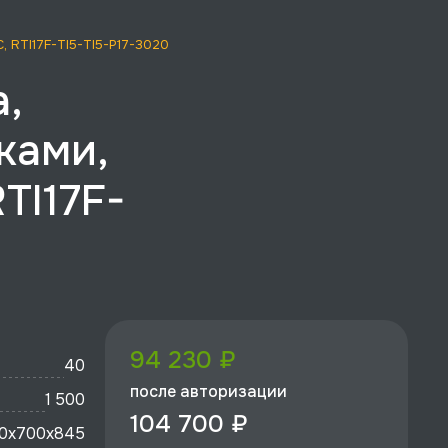
, RTI17F-TI5-TI5-P17-3020
а,
ками,
TI17F-
94 230 ₽
40
после авторизации
1 500
104 700 ₽
0x700х845