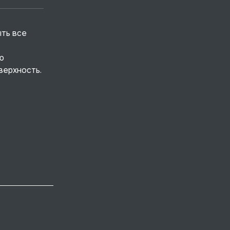
ыть все
ю
верхность.