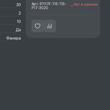
Арт: RTI17F-TI5-TI5-
30
Нет в наличии
P17-3020
2
10
Да
Фанера