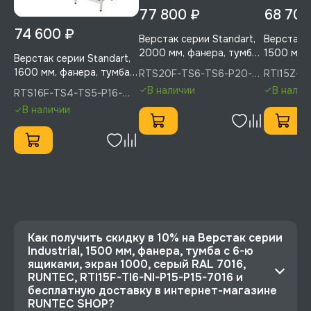
77 800 ₽
68 700
74 600 ₽
Верстак серии Standart,
Верстак се
2000 мм, фанера, тумба
1500 мм, 
Верстак серии Standart,
с 6-ю ящиками + тумба с
7-ю ящик
1600 мм, фанера, тумба с
RTS20F-TS6-TS6-P20-
RTI15Z-TI
6-ю ящиками, экран 500,
(светло-
5005, RUNTEC
5005(703
4-мя ящиками + тумба с
В наличии
В налич
RTS16F-TS4-TS5-P16-
синий RAL 5005, RUNTEC,
(7035), R
5-ю ящиками, экран
P16-5005(7035), RUNTEC
RTS20F-TS6-TS6-P20-
TI7-NI-5
В наличии
1000, синий (светло-
5005
серый) RA, RUNTEC,
RTS16F-TS4-TS5-P16-
P16-5005(7035)
Как получить скидку в 10% на Верстак серии
Industrial, 1500 мм, фанера, тумба с 6-ю
ящиками, экран 1000, серый RAL 7016,
RUNTEC, RTI15F-TI6-NI-P15-P15-7016 и
бесплатную доставку в интернет-магазине
RUNTEC SHOP?