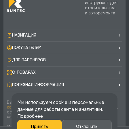
инструмент для
строительства
и авторемонта
НАВИГАЦИЯ
ПОКУПАТЕЛЯМ
ДЛЯ ПАРТНЁРОВ
О ТОВАРАХ
ПОЛЕЗНАЯ ИНФОРМАЦИЯ
Мы используем cookie и персональные
Вы соглашаетесь с условиями
политики
конфиденциальности
и
публичной оферты
каждый раз,
данные для работы сайта и аналитики.
оставляя свои данные в любой форме обратной связи
Подробнее
на сайте runtec-shop.ru
Принять
Отклонить
© 2026 «Runtec», официальный интернет-магазин. Все