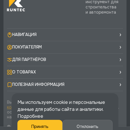
инструмент для
строительства
и авторемонта
НАВИГАЦИЯ
ПОКУПАТЕЛЯМ
ДЛЯ ПАРТНЁРОВ
О ТОВАРАХ
ПОЛЕЗНАЯ ИНФОРМАЦИЯ
Мы используем cookie и персональные
Вы соглашаетесь с условиями
политики
конфиденциальности
и
публичной оферты
каждый раз,
данные для работы сайта и аналитики.
оставляя свои данные в любой форме обратной связи
Подробнее
на сайте runtec-shop.ru
© 2026 «Runtec», официальный интернет-магазин. Все
Принять
Отклонить