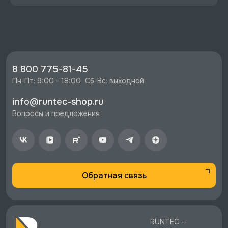
⭐️ Зарегистрируйтесь на сайте и получите
скидку 10%
🔥 Цена Наконечники для съемника стопорных
колец универсального, 203 мм (комплект),
GARWIN PRO, 704100-tips со скидкой - 807
8 800 775-81-45
руб.
Пн-Пт: 9:00 - 18:00  Сб-Вс: выходной
⚡️ Бесплатная доставка в Москве, Санкт-
info@runtec-shop.ru
Петербурге и по РФ, если она меньше 10%
Вопросы и предложения
стоимости заказа.
♥️ Наличие товаров, Программа лояльности,
экспертная поддержка.
Обратная связь
RUNTEC —