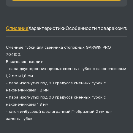
Описание
Характеристики
Особенности товара
Комплек
Сменные губки для съемника стопорных GARWIN PRO
704100.
В комплект входит:
- пара двусторонних прямых сменных губок с наконечниками
1,2 мм и 1,8 мм
- пара изогнутых под 90 градусов сменных губок с
наконечниками 1,2 мм
- пара изогнутых под 90 градусов сменных губок с
наконечниками 1,8 мм
- ключ имбусовый шестигранный Г-образный 2 мм для
замены губок