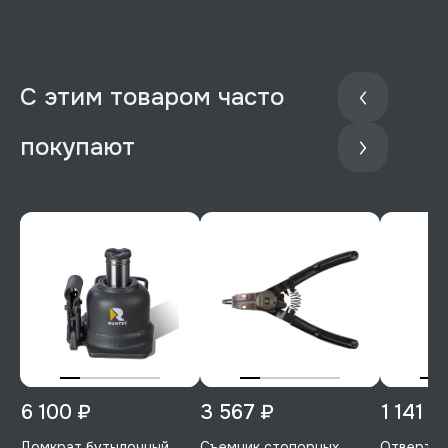
С этим товаром часто
покупают
6 100 ₽
3 567 ₽
1 141 ₽
Домкрат бутылочный,
Съемник стопорных
Отвертка