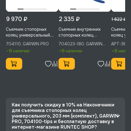
9 970 ₽
2 335 ₽
7
1 622 ₽
Съемник стопорных
Съемник внутренних
Съемник 
колец универсальный,
стопорных колец
колец ус
406 мм, GARWIN PRO,
усиленный, прямой, 180
разжим, з
704110, GARWIN PRO
704023-180, GARWIN
APT-38014
704110
мм, GARWIN INDUSTRIAL,
Licota, A
INDUSTRIAL
В наличии
В наличии
В налич
704023-180
Как получить скидку в 10% на Наконечники
для съемника стопорных колец
универсального, 203 мм (комплект), GARWIN
PRO, 704100-tips и бесплатную доставку в
интернет-магазине RUNTEC SHOP?