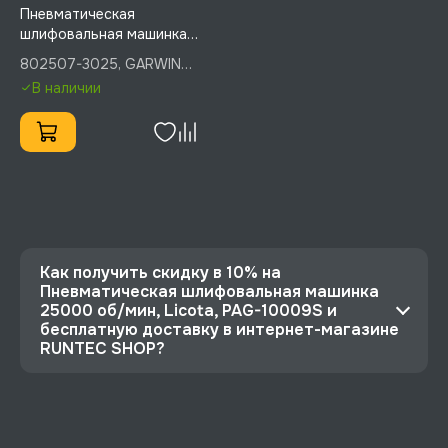
Пневматическая
шлифовальная машинка,
25000 об/мин,
802507-3025, GARWIN
промышленная, GARWIN
INDUSTRIAL
В наличии
INDUSTRIAL, 802507-
3025
Как получить скидку в 10% на
Пневматическая шлифовальная машинка
25000 об/мин, Licota, PAG-10009S и
бесплатную доставку в интернет-магазине
RUNTEC SHOP?
⭐️ Зарегистрируйтесь на сайте и получите
скидку 10%
🔥 Цена Пневматическая шлифовальная