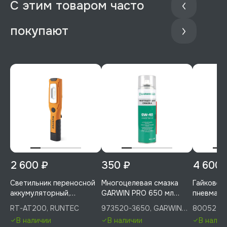
С этим товаром часто
покупают
2 600 ₽
350 ₽
4 600 
Светильник переносной
Многоцелевая смазка
Гайковер
аккумуляторный,
GARWIN PRO 650 мл
пневмати
RUNTEC, RT-AT200
(500) GW-40, 973520-
1/2" 800
RT-AT200, RUNTEC
973520-3650, GARWIN
800527-
3650
PRO, 800
PRO
PRO
В наличии
В наличии
В налич