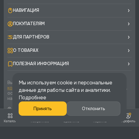
НАВИГАЦИЯ
ПОКУПАТЕЛЯМ
ДЛЯ ПАРТНЁРОВ
О ТОВАРАХ
ПОЛЕЗНАЯ ИНФОРМАЦИЯ
Мы используем cookie и персональные
Вы соглашаетесь с условиями
политики
конфиденциальности
и
публичной оферты
каждый раз,
данные для работы сайта и аналитики.
оставляя свои данные в любой форме обратной связи
Подробнее
на сайте runtec-shop.ru
© 2026 «Runtec», официальный интернет-магазин. Все
Принять
Отклонить
права защищены
Каталог
Избранное
Сравнить
Корзина
Профиль