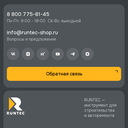
машинка 25000 об/мин, Licota, PAG-10009S со
скидкой - 4491 руб.
8 800 775-81-45
⚡️ Бесплатная доставка в Москве, Санкт-
Пн-Пт: 9:00 - 18:00  Сб-Вс: выходной
Петербурге и по РФ, если она меньше 10%
info@runtec-shop.ru
стоимости заказа.
Вопросы и предложения
♥️ Наличие товаров, Программа лояльности,
экспертная поддержка.
Обратная связь
RUNTEC —
инструмент для
строительства
и авторемонта