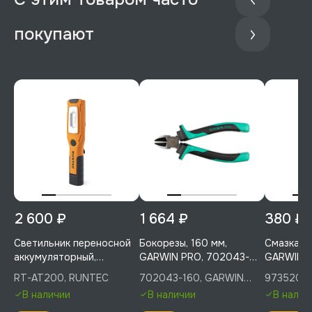
покупают
2 600 ₽
1 664 ₽
380 ₽
Светильник переносной
Бокорезы, 160 мм,
Смазка с
аккумуляторный,
GARWIN PRO, 702043-
GARWIN P
RUNTEC, RT-AT200
160
(500), 9
RT-AT200, RUNTEC
702043-160, GARWIN
973520-5
PRO
PRO
В наличии
В наличии
В налич