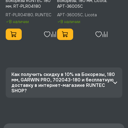
Бокорезы RUNTEC 180
Бокорезы, 180 мм, Licota,
мм, RT-PLR04180
APT-36005C
RT-PLR04180, RUNTEC
APT-36005C, Licota
В наличии
В наличии
Как получить скидку в 10% на Бокорезы, 180
мм, GARWIN PRO, 702043-180 и бесплатную
доставку в интернет-магазине RUNTEC
SHOP?
⭐️ Зарегистрируйтесь на сайте и получите
скидку 10%
🔥 Цена Бокорезы, 180 мм, GARWIN PRO,
702043-180 со скидкой - 1631 руб.