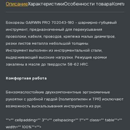
Описание
Характеристики
Особенности товара
Комплек
Бокорезы GARWIN PRO 702043-180 - шарнирно-губцевый
инструмент, предназначенный для перекусывания
проволоки, кабеля, проводов, крепежа малых диаметров,
резки листов металла небольшой толщины.
Инструмент выполнен из инструментальной стали,
выдерживающей высокие нагрузки. Режущие кромки
закалены в масле до твердости 58-62 HRC.
Комфортная работа
Бензомаслостойкие двухкомпонентные эргономичные
рукоятки с удобной гардой (полипропилен и TPR) исключают
возможность выскальзывания инструмента из рук.
""="" cellpadding="" 3""="" cellspacing="" 1""="" class="" table""=""
width="" 100%""="">