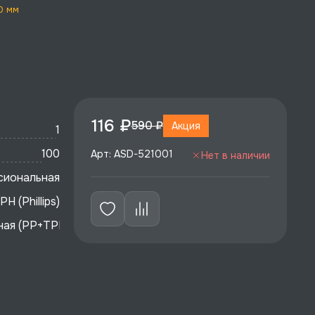
0 мм
116 ₽
590 ₽
Акция
1
100
Арт: ASD-521001
Нет в наличии
сиональная
PH (Phillips)
ая (PP+TPR)