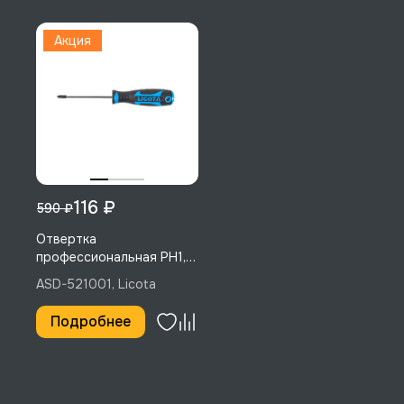
Акция
116 ₽
590 ₽
Отвертка
профессиональная PH1,
100 мм
ASD-521001, Licota
Подробнее