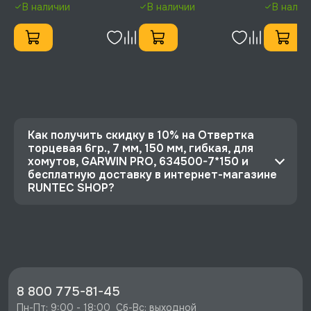
GARWIN PRO
GARWIN PRO
PRO
В наличии
В наличии
В налич
Как получить скидку в 10% на Отвертка
торцевая 6гр., 7 мм, 150 мм, гибкая, для
хомутов, GARWIN PRO, 634500-7*150 и
бесплатную доставку в интернет-магазине
RUNTEC SHOP?
⭐️ Зарегистрируйтесь на сайте и получите
скидку 10%
🔥 Цена Отвертка торцевая 6гр., 7 мм, 150 мм,
гибкая, для хомутов, GARWIN PRO, 634500-
7*150 со скидкой - 684 руб.
8 800 775-81-45
⚡️ Бесплатная доставка в Москве, Санкт-
Пн-Пт: 9:00 - 18:00  Сб-Вс: выходной