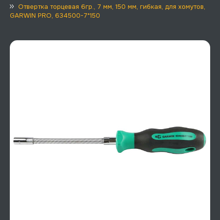
Отвертка торцевая 6гр., 7 мм, 150 мм, гибкая, для хомутов,
GARWIN PRO, 634500-7*150