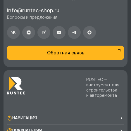
Петербурге и по РФ, если она меньше 10%
info@runtec-shop.ru
стоимости заказа.
Вопросы и предложения
♥️ Наличие товаров, Программа лояльности,
экспертная поддержка.
Обратная связь
RUNTEC —
инструмент для
строительства
и авторемонта
НАВИГАЦИЯ
ПОКУПАТЕЛЯМ