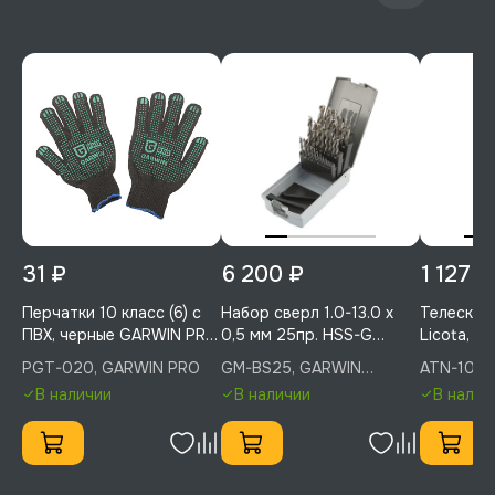
31 ₽
6 200 ₽
1 127 ₽
Перчатки 10 класс (6) с
Набор сверл 1.0-13.0 х
Телескоп
ПВХ, черные GARWIN PRO,
0,5 мм 25пр. HSS-G
Licota, A
PGT-020
Spiralbohrer (Metall),
PGT-020, GARWIN PRO
GM-BS25, GARWIN
ATN-1016C
GARWIN INDUSTRIAL, GM-
INDUSTRIAL
В наличии
В наличии
В налич
BS25