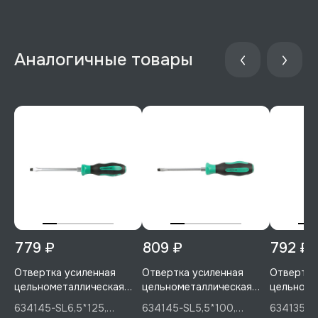
779 ₽
809 ₽
792 ₽
Отвертка усиленная
Отвертка усиленная
Отвертка
цельнометаллическая
цельнометаллическая
цельноме
SL6.5, 125 мм, GARWIN
SL5.5, 100 мм, GARWIN
PH2, 100
634145-SL6,5*125,
634145-SL5,5*100,
634135-P
PRO, 634145-SL6,5*125
PRO, 634145-SL5,5*100
PRO, 634